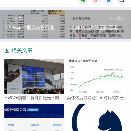
上一篇
下一篇
2025年中报券商投行业务净收入排名：巨头稳固，黑马逆袭
小米核心高管王腾因泄密与利益冲突被辞退，内部纪律严明引行业反思
相关文章
MWC26前瞻：智能新纪元下的科技盛宴
英伟达后浪涌动：AI时代的新王者与隐忧