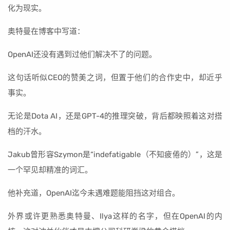
化为现实。
奥特曼在博客中写道：
OpenAI还没有遇到过他们解决不了的问题。
这句话听似CEO的赞美之词，但置于他们的合作史中，却近乎
事实。
无论是Dota AI，还是GPT-4的推理突破，背后都映照着这对搭
档的汗水。
Jakub曾形容Szymon是“indefatigable（不知疲倦的）”，这是
一个罕见却精准的词汇。
他补充道，OpenAI迄今未遇难题能阻挡这对组合。
外界或许更熟悉奥特曼、Ilya这样的名字，但在OpenAI的内