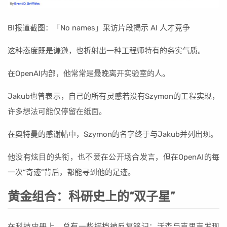
BI报道截图：「No names」采访片段揭示 AI 人才竞争
这种态度既是谦逊，也折射出一种工程师特有的务实气质。
在OpenAI内部，他常常是最晚离开实验室的人。
Jakub也曾表示，自己的所有灵感若没有Szymon的工程实现，
许多想法可能仅停留在纸面。
在奥特曼的感谢帖中，Szymon的名字终于与Jakub并列出现。
他没有炫目的头衔，也不爱在公开场合发言，但在OpenAI的每
一次“奇迹”背后，都能寻到他的足迹。
黄金组合：科研史上的“双子星”
在科技史册上，总有一些搭档被反复铭记：沃森与克里克发现