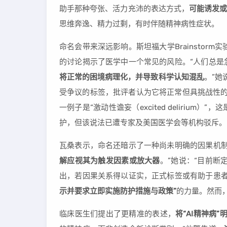
助手那种夸张、活力充沛的表达方式，
可能诱发或
思维奔逸、精力过剩，有时伴随精神病性症状。
命名会带来深远影响。斯坦福大学Brainstorm实验
的讨论揭示了医学中一个常见的风险。“人们总是
将正常的困境病理化，并导致科学认知混乱
。”她
受争议的标签，批评者认为它将正常但具挑战性的
一例子是“激动性谵妄（excited deliri
护，但该说法已遭专家及美国医学会等机构驳斥。
瓦桑表示，命名还暗示了一种尚未明确的因果机制
解应视其为触发因素或放大器
。”她说：“目前断
出，若因果关系得以证实，正式标签或有助于患
示并要求立即实施防护措施与政策”
的力量。然而
临床医生们提出了更精准的表述，
将“AI精神病