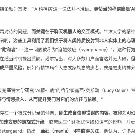
论颇为直接：“‘AI精神病’这一说法并不准确。
更恰当的称谓应是‘A
肃对待的问题，
而关键在于聊天机器人的交互模式
。牛津大学的精
）阐明，
这些工具利用了我们惯于将人类特质投射到非人实体上的心
“附和者”
——这一问题被称为“谄媚效应（sycophancy）”。
这种行
在适当时机提出质疑。诺尔指出，对大多数用户而言这并无大碍，
成严重风险
，例如有精神病个人史或家族史的患者，或是罹患精神
大学研究“AI精神病”的哲学家露西·奥斯勒（Lucy Osler）
感与情感投入，从而提升我们对它们的信任与依赖。”
存在一个被充分记录的倾向，
即生成自信却错误的内容，被称为AI
加速妄想的螺旋式升级
。临床医生们还担忧情绪和语气的影响。丹
tergaard）指出，
躁狂（mania）同样值得关注
。他认为，许多A