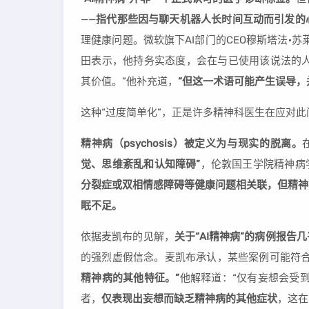
——
指代那些因与聊天机器人长时间互动而引发的
理健康问题。微软旗下AI部门的CEO穆斯塔法·苏莱曼
田表示，他持务实态度，会在与已使用该说法的人
其价值。”他补充道，
“但这一术语可能产生误导，
这种“过度简单化”，正是许多精神科医生在应对
精神病（psychosis）被定义为与现实的脱离。
觉、思维紊乱和认知障碍”
，伦敦国王学院精神病学系
分裂症或双相情感障碍等健康问题相关联，但精神
眠不足。
依据麦凯布的见解，
关于“AI精神病”的病例报告几乎
的强烈虚假信念。麦凯布承认，某些案例可能符
精神病的其他特征。”
他解释道：“仅有妄想会受
者，
仅表现出妄想而缺乏精神病的其他症状
，这在临