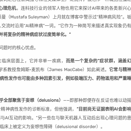
心理危机
。连科技行业的领军人物也用它来探讨AI带来的各类新兴
（Mustafa Suleyman）上月就在博客中警示过“精神病风险”。
交流时沿用“AI精神病”一词。“它作为一种简写来描述真实现象仍
并将复杂的精神病症状过度简单化。”
此问题时的核心忧虑。
在临床层面上，它并非单一疾病，
而是一个复杂的“症状群，涵盖
教授詹姆斯·麦凯布（James MacCabe）如此阐述。
它常与精
病性发作也可能由多种因素引发，例如极端压力、药物滥用和严重
全部聚焦于妄想（delusions）
——即那种即便存在反证也难以动
合精神病性发作的诊断标准，但他强调，
“目前尚无证据表明AI会影
到与AI互动的影响。”另一些在与聊天机器人互动后出现心理问题的
床上被定义为妄想性障碍（delusional disorder）。