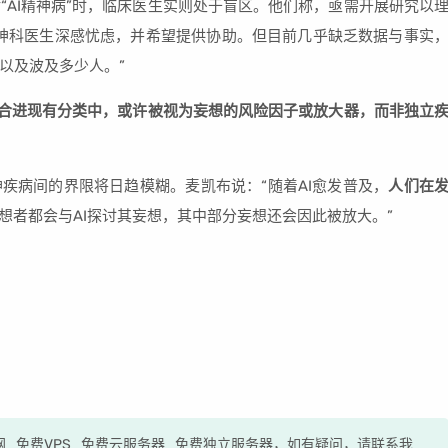
“AI精神病”时，临床医生实则处于盲区。他们称，亟需开展研究以
神科医生深感忧虑，并希望提供协助。但目前几乎缺乏数据与事实
以及波及多少人。”
被整合进现有分类中，或许被视为妄想的风险因子或放大器，而非独立
疾病间的界限将日趋模糊。麦凯布说：“随着AI愈发普及，
人们在
想者都会与AI探讨其妄想，其中部分妄想还会因此被放大。”
测评网_免费VPS_免费云服务器_免费独立服务器，如有疑问，请联系我