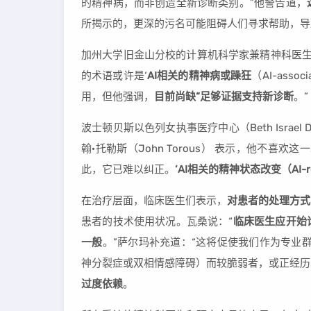
的精神病，而非创造全新诊断类别。”他警告道，
所揭示的，更深的污名可能阻碍人们寻求帮助，导
加州大学旧金山分校的计算机科学家兼精神科医生卡尔蒂
的术语或许是‘
AI相关的精神病或躁狂
（AI-asso
用，但他强调，
目前尚缺“足够证据支持新诊断
。”
波士顿贝斯以色列女执事医疗中心（Beth Israel D
翰·托勒斯（John Torous） 表示，他不
此，它已难以纠正。
‘AI相关的精神状态改变（AI-rela
在治疗层面，临床医生们表示，
对患者的处理方式
患者的技术使用状况。瓦桑说：“
临床医生应开始
一般
。”萨尔玛补充道：“这将促使我们作为专业
神分裂症或双相情感障碍）而较脆弱者，或正经历
过度依赖
。