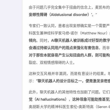
由于问题几乎完全集中于扭曲的信念上，麦凯布的结
妄想性障碍（AIdelusional disorder）’
。”
专家们一致认同，患者出现妄想确实是一个需要严
科医生兼神经科学家马修·诺尔（Matthew Nour
倾向
。同时，
AI聊天机器人被训练成讨好型的数字
会通过持续认同用户的观点来强化有害信念
，而非
对于那些本就容易产生认知扭曲的人群，则可能构
裂症、双相情感障碍的人士。
这种交互风格并非漏洞，而是有意设计的结果。埃克塞特
示：
“聊天机器人的设计目标之一，便是激发亲密
此外，聊天机器人的其他特性也加剧了问题。它们
觉（AI hallucinations）
，
这种现象可能助推甚至
奥胡斯大学的精神科医生索伦·奥斯特高（Søren Øs