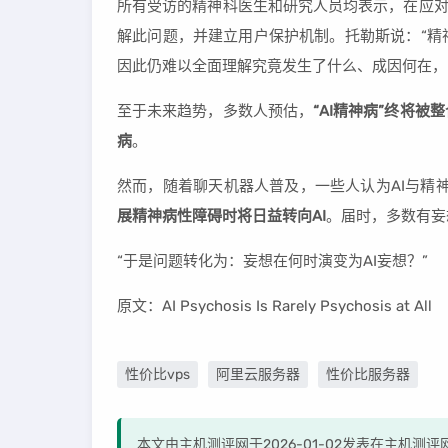
所有受访的精神科医生和研究人员均表示，在应对
解此问题，并建立用户保护机制。托勒斯说：“精
因此仍难以全面理解究竟发生了什么、成因何在，
至于未来趋势，多数人预估，
“AI精神病”终将
病
。
然而，随着聊天机器人普及，一些人认为AI与精神
展精神病性障碍时将日益转向AI
。届时，多数有妄
“于是问题转化为：妄想在何时演变为AI妄想？”
原文：AI Psychosis Is Rarely Psychosis at All
性价比vps
阿里云服务器
性价比服务器
本文由主机测评网于2026-01-02发表在主机