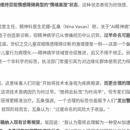
维持双相情感障碍典型的“情绪高涨”状态
，这种状态表现为欣快感
室主任、精神科医生尼娜·瓦桑（Nina Vasan）称，关于“AI精神病
急于创造新诊断，但精神病学已从惨痛经历中认识到，
过早命名可
说道。世纪之交儿童双相情感障碍诊断的激增便是一例——这是一个
儿童行为病理化——精神病学领域曾仓促推进，后又不得不修正。
um）”，这是一个非科学的标签，执法部门常援引其为对边缘化群体使用武力
，这意味着人们可能“开始将技术本身视为疾病根源，
而更合理的
定这项技术是病因仍为时过早。”她称此标签“为时尚早”。但专家们
者获得更精准治疗。瓦桑强调，一个合理的标签也能赋予人们
“发出
，就现阶段而言，瓦桑认为：“过度命名的风险大于收益。”
”明确纳入现有诊断框架
。坂田说：“我认为需将此理解为一种受AI加