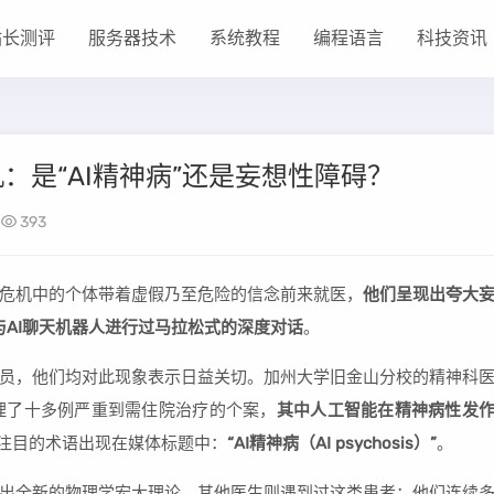
站长测评
服务器技术
系统教程
编程语言
科技资讯
：是“AI精神病”还是妄想性障碍？
393
危机中的个体带着虚假乃至危险的信念前来就医，
他们呈现出夸大
与AI聊天机器人进行过马拉松式的深度对话
。
究人员，他们均对此现象表示日益关切。加州大学旧金山分校的精神科
他已处理了十多例严重到需住院治疗的个案，
其中人工智能在精神病性发
注目的术语出现在媒体标题中：
“AI精神病（AI psychosis）”
。
出全新的物理学宏大理论。其他医生则遇到过这类患者：他们连续