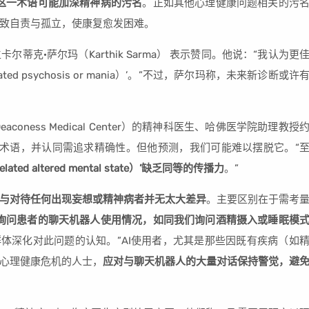
这一术语可能加深精神病的污名
。正如其他心理健康问题相关的污
致自责与孤立，使康复愈发困难。
克·萨尔玛（Karthik Sarma） 表示赞同。他说：“我认为更
ciated psychosis or mania）’。”不过，萨尔玛称，未来新诊断或许
eaconess Medical Center）的精神科医生、哈佛医学院助理教授
喜欢这一术语，并认同需追求精确性。但他预测，我们可能难以摆脱它。“
ted altered mental state）’缺乏同等的传播力
。”
与对待任何出现妄想或精神病者并无太大差异
。主要区别在于需考
询问患者的聊天机器人使用情况，如同我们询问酒精摄入或睡眠模
群体深化对此问题的认知。”AI使用者，尤其是那些因既有疾病（如
心理健康危机的人士，
应对与聊天机器人的大量对话保持警觉，避