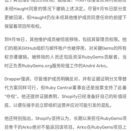
未经Haught同意的情况下撤销上述决定。尽管9月15日部分变
更被回滚，但Haught仍在未经其他维护成员同意任命的前提下
保留着项目所有权。
到9月18日，其他维护成员被彻底移除，包括其管理员权限。他
们的相关GitHub组织与邮件账户也被停用，对关键Gems的所有
权亦遭撤销。被移除的人员还包括资深RubyGems贡献者，当
时正负责RubyGems.org服务轮值工作的André Arko。
Drapper强调，尽管维护成员明确反对，并有证据证明分叉等替
代方案同样可行，但Ruby Central董事会还是投票支持了此番
“夺权”。他还提供证据表明，Shopify已经准备好自己的轮值班
底，以便在接手后立即组织运营并应对可能引发的混乱。
他还特别指出，Shopify坚持认为，长期以来担任RubyGems项
目骨干的Arko绝对不能返回该项目。Arko在RubyGems项目上