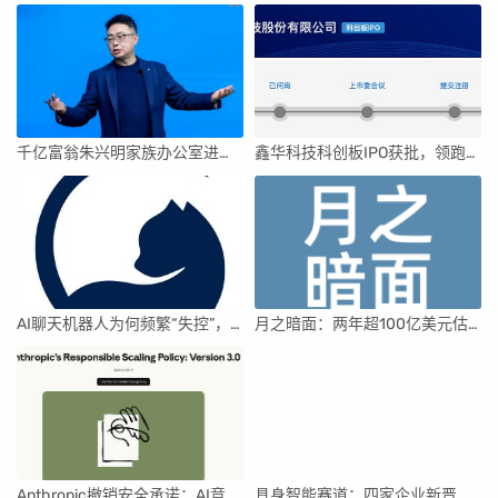
千亿富翁朱兴明家族办公室进军VC圈
鑫华科技科创板IPO获批，领跑国内半导体材料市场
AI聊天机器人为何频繁“失控”，背后原因及解决方案解析
月之暗面：两年超100亿美元估值，K2.5引领AI新纪元
Anthropic撤销安全承诺：AI竞赛中的伦理与商业博弈
具身智能赛道：四家企业新晋独角兽，融资竞速背后