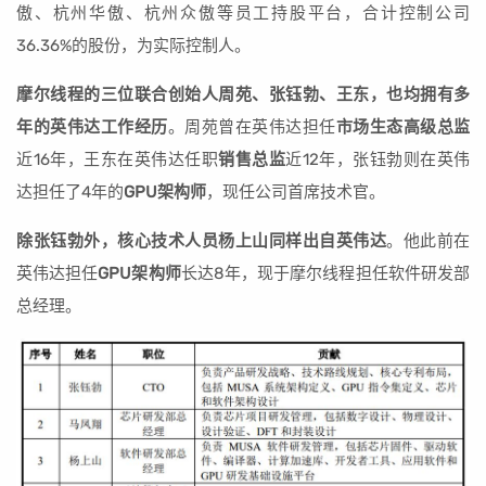
傲、杭州华傲、杭州众傲等员工持股平台，合计控制公司
36.36%的股份，为实际控制人。
摩尔线程的三位联合创始人周苑、张钰勃、王东，也均拥有多
年的英伟达工作经历
。周苑曾在英伟达担任
市场生态高级总监
近16年，王东在英伟达任职
销售总监
近12年，张钰勃则在英伟
达担任了4年的
GPU架构师
，现任公司首席技术官。
除张钰勃外，核心技术人员杨上山同样出自英伟达
。他此前在
英伟达担任
GPU架构师
长达8年，现于摩尔线程担任软件研发部
总经理。