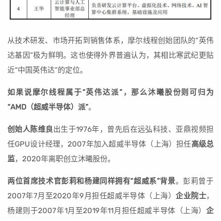
从技术研发、市场开拓到销售体系，摩尔线程创始团队的“英伟
达基因”极为鲜明。这也使得外界普遍认为，其相比寒武纪更贴
近“中国英伟达”的定位。
如果说摩尔线程属于“英伟达派”，那么沐曦股份则可归为
“AMD（超威半导体）派”
。
创始人陈维良
出生于1976年，曾先后在远弘科技、亚鼎视频担
任GPU设计经理，2007年加入超威半导体（上海）担任
高级总
监
，2020年离职创立沐曦股份。
两位首席技术官彭莉和杨建同样拥有“超威系”背景
。彭莉曾于
2007年7月至2020年9月担任超威半导体（上海）
企业院士
，
杨建则于2007年1月至2019年11月担任超威半导体（上海）
企