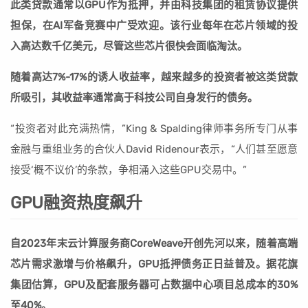
此类贷款通常以GPU作为抵押，并由科技集团的租赁协议提供
担保，在AI军备竞赛中广受欢迎。该行业每年在芯片领域的投
入高达数千亿美元，尽管这些芯片很快会面临淘汰。
随着高达7%-17%的诱人收益率，越来越多的投资者被这类贷款
所吸引，其收益率通常高于科技公司自身发行的债务。
“投资者对此充满热情，”King & Spalding律师事务所专门从事
金融与重组业务的合伙人David Ridenour表示，“人们甚至愿意
接受‘概不议价’的条款，争相涌入这些GPU交易中。”
GPU融资热度飙升
自2023年末云计算服务商CoreWeave开创先河以来，随着高端
芯片需求激增与价格飙升，GPU抵押债务正日益普及。据花旗
集团估算，GPU及配套服务器可占数据中心项目总成本的30%
至40%。