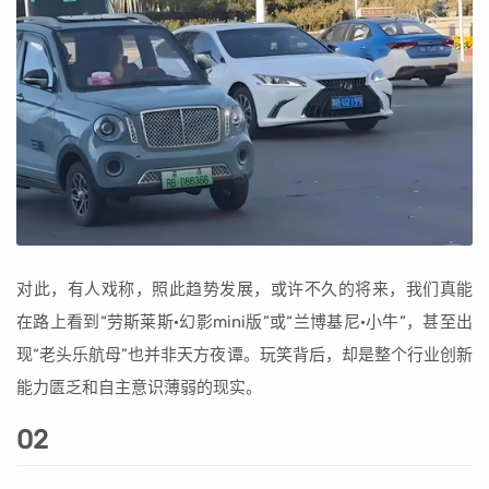
对此，有人戏称，照此趋势发展，或许不久的将来，我们真能
在路上看到“劳斯莱斯·幻影mini版”或“兰博基尼·小牛”，甚至出
现“老头乐航母”也并非天方夜谭。玩笑背后，却是整个行业创新
能力匮乏和自主意识薄弱的现实。
02