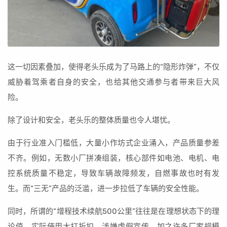
这一切因素叠加，使得老头乐成为了马路上的“隐形炸弹”，不仅
威胁着驾乘者自身的安全，也给其他交通参与者带来巨大风
险。
除了设计和安全，老头乐的整体质量也令人堪忧。
由于行业准入门槛低，大量小作坊式企业涌入，产品质量参差
不齐。例如，无数小厂拼凑组装，核心部件如电池、电机、电
控系统质量不稳定，导致车辆故障频发，自燃事故也时有发
生。而“三无”产品的泛滥，进一步拉低了车辆的安全性能。
同时，所谓的“增程技术续航500公里”往往是在理想状态下的理
论值，实际使用大打折扣，涉嫌虚假宣传。加之许多厂家规模