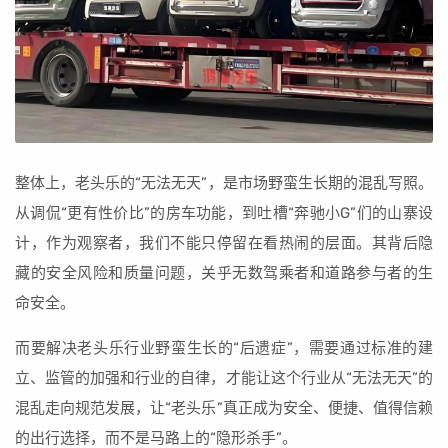
整体上，老头乐的“无法无天”，是市场野蛮生长期的混乱写照。
从调侃“更有性价比”的房车功能，到吐槽“奔驰小G”们的山寨设
计，作为观察者，我们不能只停留在看热闹的层面。其背后隐
藏的安全风险和质量问题，关乎无数驾乘者和道路参与者的生
命安全。
而要解决老头乐行业野蛮生长的“后遗症”，需要通过标准的建
立、监管的加强和行业的自律，才能让这个行业从“无法无天”的
混乱走向规范发展，让“老头乐”真正成为安全、便捷、值得信赖
的出行选择，而不是马路上的“隐形杀手”。