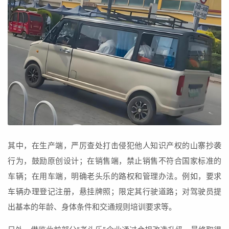
其中，在生产端，严厉查处打击侵犯他人知识产权的山寨抄袭
行为，鼓励原创设计；在销售端，禁止销售不符合国家标准的
车辆；在用车端，明确老头乐的路权和管理办法。例如，要求
车辆办理登记注册，悬挂牌照；限定其行驶道路；对驾驶员提
出基本的年龄、身体条件和交通规则培训要求等。