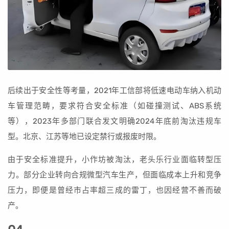
后续出于安全性等考量，2021年工信部将低速电动车纳入机动
车管理范畴，要求符合安全标准（如碰撞测试、ABS系统
等），2023年多部门联合发文明确2024年底前淘汰违规车
型。北京、江苏等地已设定禁行或报废时限。
由于安全标准提升，小作坊被淘汰，老头乐行业面临转型压
力。部分企业转向合规微型汽车生产，但面临成本上升和竞争
压力，即便是曾经市占率超三成的雷丁，也因经营不善而破
产。