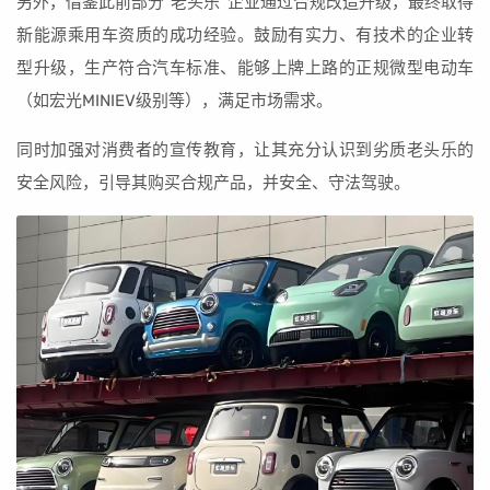
另外，借鉴此前部分“老头乐”企业通过合规改造升级，最终取得
新能源乘用车资质的成功经验。鼓励有实力、有技术的企业转
型升级，生产符合汽车标准、能够上牌上路的正规微型电动车
（如宏光MINIEV级别等），满足市场需求。
同时加强对消费者的宣传教育，让其充分认识到劣质老头乐的
安全风险，引导其购买合规产品，并安全、守法驾驶。