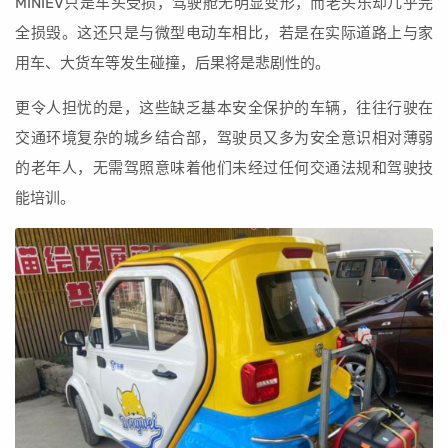
MINIEV只是车头受损，驾驶舱无明显变形，而老头乐却几乎完
全损毁。这还只是与微型电动车相比，若是在实际道路上与家
用车、大货车等发生碰撞，后果将是悲剧性的。
更令人担忧的是，这些缺乏基本安全保护的车辆，往往行驶在
交通环境复杂的城乡结合部，驾驶员又多为安全意识相对薄弱
的老年人，无需驾照意味着他们未经过任何交通法规和驾驶技
能培训。