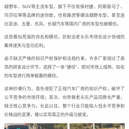
越野车、SUV等主流车型，旗下不仅有保时捷、阿斯顿马丁、
玛莎拉蒂等品牌的迷你款，也有路虎等硬派越野车型，甚至连
比亚迪、五菱、东风、长城汽车等国内厂商的车型也被模仿。
这些看似荒诞的命名和模仿，折射出老头乐市场在设计领域的
集体迷失与急功近利。
由于缺乏严格的知识产权保护和法规约束，许多厂家绕过了高
昂的研发设计环节，选择了一条“捷径”，即对市场上成熟、知名
的车型进行简单粗暴的模仿。
这种抄袭行为，首先侵犯了正规汽车厂商的知识产权，破坏了
公平竞争的市场环境；其次，也导致老头乐产品同质化严重，
缺乏核心竞争力。长此以往，整个行业只能陷入低水平竞争和
价格战的泥潭，难以实现真正的升级与蜕变。