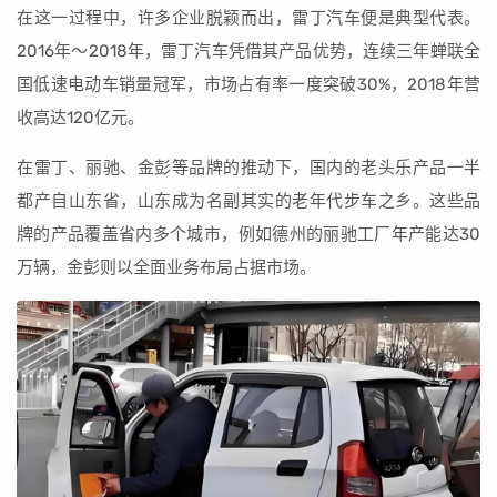
在这一过程中，许多企业脱颖而出，雷丁汽车便是典型代表。
2016年～2018年，雷丁汽车凭借其产品优势，连续三年蝉联全
国低速电动车销量冠军，市场占有率一度突破30%，2018年营
收高达120亿元。
在雷丁、丽驰、金彭等品牌的推动下，国内的老头乐产品一半
都产自山东省，山东成为名副其实的老年代步车之乡。这些品
牌的产品覆盖省内多个城市，例如德州的丽驰工厂年产能达30
万辆，金彭则以全面业务布局占据市场。