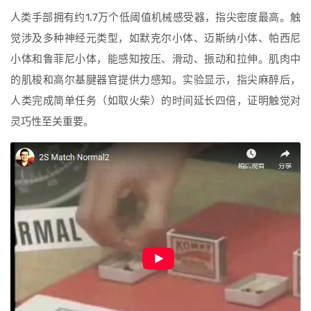
人类手部拥有约1.7万个低阈值机械感受器，指尖密度最高。触
觉涉及多种神经元类型，如默克尔小体、迈斯纳小体、帕西尼
小体和鲁菲尼小体，能感知按压、滑动、振动和拉伸。肌肉中
的肌梭和高尔基腱器官提供力感知。实验显示，指尖麻醉后，
人类完成简单任务（如取火柴）的时间延长四倍，证明触觉对
灵巧性至关重要。