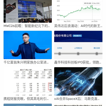
MWC26前瞻：智能新纪元下的科技盛宴
英伟达后浪涌动：AI时代的新王者与隐忧
千亿富翁朱兴明家族办公室进军VC圈
鑫华科技科创板IPO获批，领跑国内半导体材料市场
携程财报亮眼，但其高毛利引发行业争议
xAI合并SpaceX后：马斯克直接介入，团队压力激增