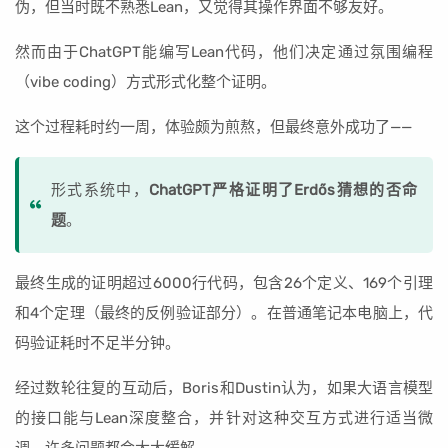
伪，但当时既不熟悉Lean，又觉得其操作界面不够友好。
然而由于ChatGPT能编写Lean代码，他们决定通过氛围编程
（vibe coding）方式形式化整个证明。
这个过程耗时约一周，体验颇为煎熬，但最终意外成功了——
形式系统中，
ChatGPT严格证明了Erdős猜想的否命
题
。
最终生成的证明超过6000行代码，包含26个定义、169个引理
和4个定理（最终的反例验证部分）。在普通笔记本电脑上，代
码验证耗时不足半分钟。
经过数轮往复的互动后，Boris和Dustin认为，如果大语言模型
的接口能与Lean深度整合，并针对这种交互方式进行适当微
调，许多问题都会大大缓解。