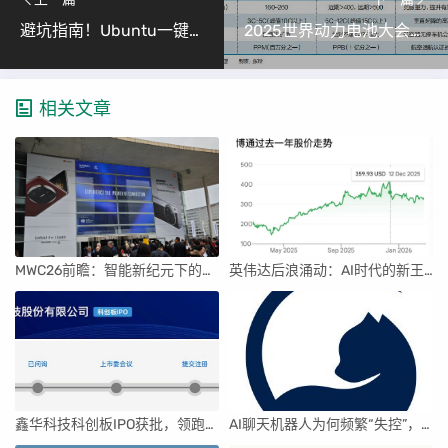
避坑指南！Ubuntu一键搞定中文输入法：Fcitx4拼音+五笔安装全攻略（告别Fcitx5包找不到问题）
2025世界动力电池大会观察：动力电池产业迈向品质竞争新阶段
相关文章
MWC26前瞻：智能新纪元下的科技盛宴
英伟达后浪涌动：AI时代的新王者与隐忧
鑫华科技科创板IPO获批，领跑国内半导体材料市场
AI聊天机器人为何频繁“失控”，背后原因及解决方案解析