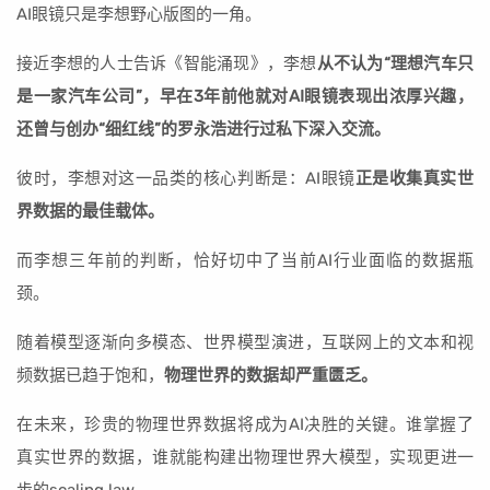
AI眼镜只是李想野心版图的一角。
接近李想的人士告诉《智能涌现》，李想
从不认为“理想汽车只
是一家汽车公司”，早在3年前他就对AI眼镜表现出浓厚兴趣，
还曾与创办“细红线”的罗永浩进行过私下深入交流。
彼时，李想对这一品类的核心判断是：AI眼镜
正是收集真实世
界数据的最佳载体。
而李想三年前的判断，恰好切中了当前AI行业面临的数据瓶
颈。
随着模型逐渐向多模态、世界模型演进，互联网上的文本和视
频数据已趋于饱和，
物理世界的数据却严重匮乏。
在未来，珍贵的物理世界数据将成为AI决胜的关键。谁掌握了
真实世界的数据，谁就能构建出物理世界大模型，实现更进一