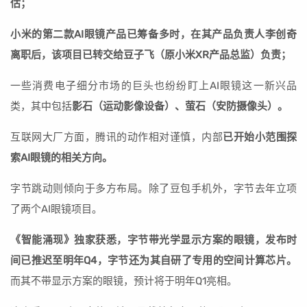
估；
小米的第二款AI眼镜产品已筹备多时，在其产品负责人李创奇
离职后，该项目已转交给豆子飞（原小米XR产品总监）负责；
一些消费电子细分市场的巨头也纷纷盯上AI眼镜这一新兴品
类，其中包括
影石（运动影像设备）、萤石（安防摄像头）。
互联网大厂方面，腾讯的动作相对谨慎，内部
已开始小范围探
索AI眼镜的相关方向。
字节跳动则倾向于多方布局。除了豆包手机外，字节去年立项
了两个AI眼镜项目。
《智能涌现》独家获悉，字节带光学显示方案的眼镜，发布时
间已推迟至明年Q4，字节还为其自研了专用的空间计算芯片。
而其不带显示方案的眼镜，预计将于明年Q1亮相。