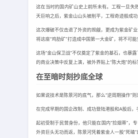
这在当时的国内矿山史上前所未有。工程一旦失败，
天巨响之后，紫金山山头被削平，工程奇迹般成功
这次爆破不仅击退了外资的觊觎，更成为紫金矿业
将这座“鸡肋矿”打造成中国第一大金矿，将不可能
这场“金山保卫战”不仅奠定了紫金的基石，也暴露了
的商业决策中反复上演，被外界贴上“陈大炮”的标
在至暗时刻抄底全球
如果说技术是陈景河的底气，那么“逆周期操作”
在完成早期的国企改制、成功登陆港股和A股后，
起初受制于民营身份，他只能在国内“捡烟蒂”，
外资巨头无功而返，陈景河凭着紫金人一股“死磕