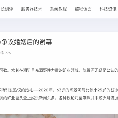
站长测评
服务器技术
系统教程
编程语言
科技资讯
与争议婚姻后的谢幕
776
指可数。尤其在粗犷且充满野性力量的矿业领域，陈景河无疑是公认
引发热议的婚礼——2020年，63岁的陈景河与比他小25岁的钱
低调的矿业巨头登上娱乐新闻头条，各种议论乃至嘲讽并未随岁月流