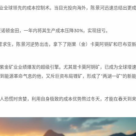
矿业全球领先的成本控制术。当目光投向海外，陈景河迅速总结出更
亚诺顿金田，一年内将其生产成本压降30%，实现扭亏。
断臂求生，陈景河逆势出击，拿下了刚果（金）卡莫阿铜矿和巴布亚
紫金矿业业绩爆发的超级引擎。尤其是卡莫阿铜矿，已成为全球增
到能源革命气息的他，又斥巨资布局锂矿，形成了“两湖一矿”的新
人恐慌时贪婪，利用自身极致的成本优势熬过冬天，才能在春天到