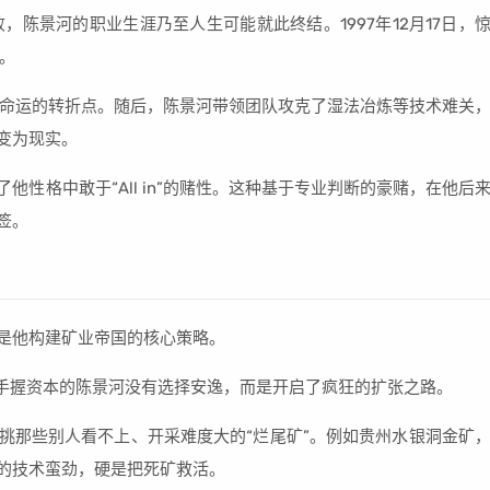
陈景河的职业生涯乃至人生可能就此终结。1997年12月17日，
。
命运的转折点。随后，陈景河带领团队攻克了湿法冶炼等技术难关
变为现实。
他性格中敢于“All in”的赌性。这种基于专业判断的豪赌，在他后
签。
则是他构建矿业帝国的核心策略。
手握资本的陈景河没有选择安逸，而是开启了疯狂的扩张之路。
专挑那些别人看不上、开采难度大的“烂尾矿”。例如贵州水银洞金矿
”的技术蛮劲，硬是把死矿救活。