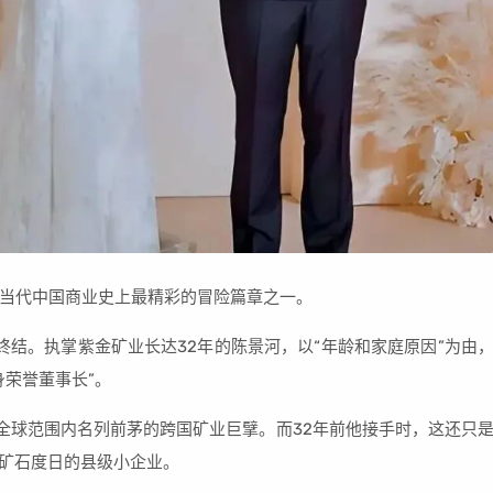
当代中国商业史上最精彩的冒险篇章之一。
的终结。执掌紫金矿业长达32年的陈景河，以“年龄和家庭原因”为由
身荣誉董事长”。
在全球范围内名列前茅的跨国矿业巨擘。而32年前他接手时，这还只
卖矿石度日的县级小企业。