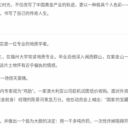
半生时光，不仅改写了中国黄金产业的轨迹，更以一种极具个人色彩—
式，书写了自己的传奇人生。
实是一位专业的地质学者。
学生，在福州大学攻读地质专业。毕业后他深入闽西群山，在紫金山
这片土地怀有近乎偏执的情感。
成一场惊天豪赌。
内专家视为“鸡肋”。一家澳大利亚公司趁机试图低价收购。面对外
金前身）经理的陈景河焦急万分。他在动员会上喊出：“国家的宝
，并做出一个极为大胆的决定：用一千多吨炸药，一次性炸掉阻碍