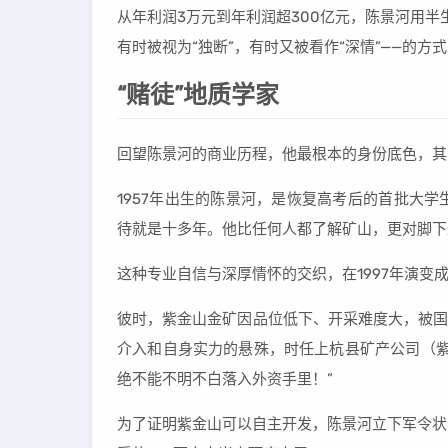
从年利润3万元到年利润超300亿元，陈景河用
有时被视为“独断”，有时又被看作“深情”——的方
“赌徒”地质学家
回望陈景河的商业历程，他最根本的身份底色，其
1957年出生的陈景河，是恢复高考后的首批大
待就是十多年。他比任何人都了解矿山，更对脚下
这种专业自信与深厚情怀的交织，在1997年演变
彼时，紫金山金矿因品位低下、开采难度大，被国
介入和自身实力的悬殊，时任上杭县矿产公司（紫
绝不能不明不白落入外资手里！”
为了证明紫金山可以自主开发，陈景河立下军令状