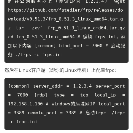
# 在公网服务器上（假设IP为 1.2.3.4） wget
https://github.com/fatedier/frp/releases/do
wnload/v0.51.3/frp_0.51.3_linux_amd64.tar.g
z tar -zxvf frp_0.51.3_linux_amd64.tar.gz
cd frp_0.51.3_linux_amd64 # 编辑 frps.ini，添
加以下内容 [common] bind_port = 7000 # 启动服
务 ./frps -c frps.ini
然后在Linux客户端（即你的Linux电脑）上配置frpc：
[common] server_addr = 1.2.3.4 server_port
= 7000 [rdp] type = tcp local_ip =
192.168.1.100 # Windows的局域网IP local_port
= 3389 remote_port = 3389 # 启动frpc ./frpc
-c frpc.ini