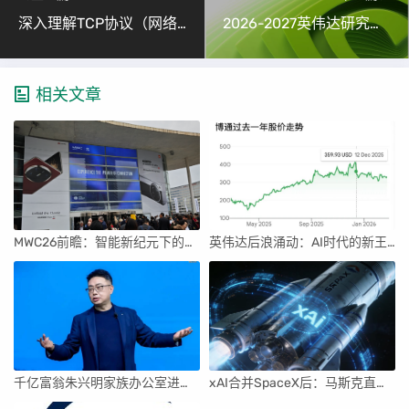
深入理解TCP协议（网络基础十：TCP报文格式、标志位与连接管理）
2026-2027英伟达研究生奖学金：华人学者霸榜8席，李飞飞学生领衔具身智能新方向
相关文章
MWC26前瞻：智能新纪元下的科技盛宴
英伟达后浪涌动：AI时代的新王者与隐忧
千亿富翁朱兴明家族办公室进军VC圈
xAI合并SpaceX后：马斯克直接介入，团队压力激增