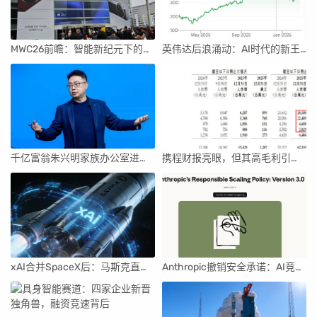
MWC26前瞻：智能新纪元下的科技盛宴
英伟达后浪涌动：AI时代的新王者与隐忧
千亿富翁朱兴明家族办公室进军VC圈
携程财报亮眼，但其高毛利引发行业争议
xAI合并SpaceX后：马斯克直接介入，团队压力激增
Anthropic撤销安全承诺：AI竞赛中的伦理与商业博弈