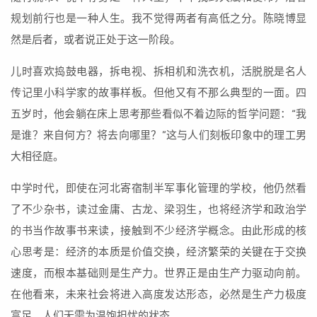
规划前行也是一种人生。我不觉得两者有高低之分。陈晓博显
然是后者，或者说正处于这一阶段。
儿时喜欢捣鼓电器，拆电视、拆相机和洗衣机，活脱脱是名人
传记里小科学家的故事样板。但他又有不那么典型的一面。四
五岁时，他会躺在床上思考那些看似不着边际的哲学问题：“我
是谁？来自何方？将去向哪里？”这与人们刻板印象中的理工男
大相径庭。
中学时代，即使在河北寄宿制半军事化管理的学校，他仍然看
了不少杂书，读过金庸、古龙、梁羽生，也将经济学和政治学
的书当作故事书来读，接触到不少经济学概念。由此形成的核
心思考是：经济的本质是价值交换，经济繁荣的关键在于交换
速度，而根本基础则是生产力。世界正是由生产力驱动向前。
在他看来，未来社会将进入高度发达形态，必然是生产力极度
富足、人们无需为温饱担忧的状态。