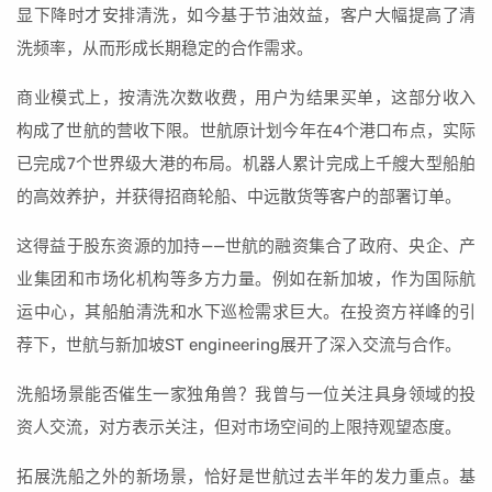
显下降时才安排清洗，如今基于节油效益，客户大幅提高了清
洗频率，从而形成长期稳定的合作需求。
商业模式上，按清洗次数收费，用户为结果买单，这部分收入
构成了世航的营收下限。世航原计划今年在4个港口布点，实际
已完成7个世界级大港的布局。机器人累计完成上千艘大型船舶
的高效养护，并获得招商轮船、中远散货等客户的部署订单。
这得益于股东资源的加持——世航的融资集合了政府、央企、产
业集团和市场化机构等多方力量。例如在新加坡，作为国际航
运中心，其船舶清洗和水下巡检需求巨大。在投资方祥峰的引
荐下，世航与新加坡ST engineering展开了深入交流与合作。
洗船场景能否催生一家独角兽？我曾与一位关注具身领域的投
资人交流，对方表示关注，但对市场空间的上限持观望态度。
拓展洗船之外的新场景，恰好是世航过去半年的发力重点。基