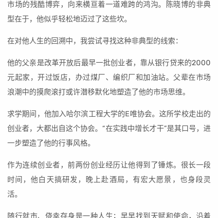
市场的残酷博弈，向来横亘着一道难跨的鸿沟。陈晓博的非典
型在于，他似乎轻松地迈过了这些坎。
在对他人生的回溯中，我尝试寻找这种非典型的线索：
他的父亲是改革开放后最早一批创业者，靠从银行贷来的2000
元起家，开过饭店，办过煤厂、编织厂和加油站。父辈在市场
浪潮中的摸爬滚打或许潜移默化地塑造了他的市场思维。
求学期间，他加入哈尔滨工程大学的E唯协会。这所学校走出的
创业者，大都出自这个协会。“在实践中增长才干”是其口号，进
一步塑造了他的行事风格。
作为连续创业者，前两份创业经历让他得到了锤炼。很长一段
时间，他白天搞研发，晚上赴酒局，有宏大愿景，也身段灵
活。
随行就市、侥幸存身是一种人生；早早找到天赋和使命，沿着