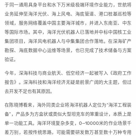
于同一通用具身平台和水下万米级极端环境作业能力，世航将
业务延伸至海洋光伏、海上风电、海底管道、港口桩基巡检等
领域，服务网络覆盖中国主要海洋城市，并进入东南亚、中东
等国际市场。其中，海洋光伏机器人已落地并中标中国核工业
集团项目，海洋风电机器人与中集集团合作落地。在深海矿产
勘探、海底数据中心运维等场景，也已完成了技术储备与方案
验证。
今年，深海科技与商业航天、低空经济一起被写入《政府工作
报告》。深海科技和海洋经济无疑是前景广阔的大主题，但过
去开发不足也有其原因。
在陈晓博看来，海外同类企业将海洋机器人定位为“海洋工程装
备”，产品多为方盒状或类似大型坦克车的笨重设计，本质上是
单一功能工具。海洋环境复杂多变，0—10000米的作业场景千
差万别，若按传统思路，可能需要研发数万甚至数十万种专用