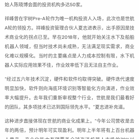
始人陈晓博会面的投资机构多达50家。
祥峰曾在宇树Pre-A轮作为唯一机构投资人入场，此次也是世航
A轮的领投方。祥峰投资管理合伙人夏志进表示，出手原因是技
术商业化的拐点已至。早在2018年，他就开始关注水下及船舶
机器人领域，但当时技术尚未成熟，无法满足现实需求，商业
化难以规模化。当时的主要痛点是人力成本控制有限，水下机
器人实际应用效果不佳，作业效率低下且无法自主作业。
“经过五六年技术沉淀，硬件和软件均取得突破。硬件迭代速度
明显加快，软件则向海底环境识别等智能化方向演进，作业效
率大幅提升。去年我们重新审视整个行业，世航是我们最看好
的团队，其多项技术已达到国际领先水平。”夏志进补充道。
这种进步直接体现在世航的商业化成果上。“今年公司营收是去
年的两倍，预计明年可实现盈利。明年上半年将有上百台机器