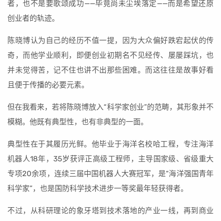
者，也不是要歌颂成功——毕竟尚未尘埃落定——而是希望还原
创业者的轨迹。
陈晓博认为自己的经历不值一提，因为大众偏好跌宕起伏的传
奇，而他学业顺利，即便创业初期名不见经传、屡屡踩坑，也
并未觉得苦，记不住也讲不出那些困难。而这往往是故事好看
且便于传播的必要元素。
但在我看来，若将陈晓博放入“科学家创业”的范畴，其形象并不
模糊。他既有典型性，也有非典型的一面。
典型性在于其履历光鲜。他毕业于海洋名校哈工程，专注海洋
机器人18年，35岁获评正高级工程师，主导国家级、省级重大
专项20余项，连续三届中国机器人大赛冠军，是“海洋强国青年
科学家”，也是国防科学技术进步一等奖最年轻获得者。
不过，从科研理论的象牙塔到技术落地的产业一线，再到商业