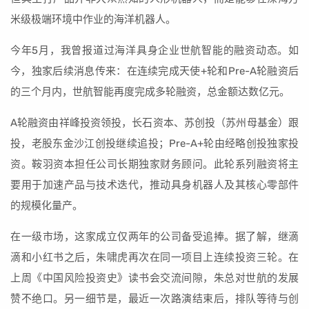
米级极端环境中作业的海洋机器人。
今年5月，我曾报道过海洋具身企业世航智能的融资动态。如
今，独家后续消息传来：在连续完成天使+轮和Pre-A轮融资后
的三个月内，世航智能再度完成多轮融资，总金额达数亿元。
A轮融资由祥峰投资领投，长石资本、苏创投（苏州母基金）跟
投，老股东金沙江创投继续追投；Pre-A+轮由经略创投独家投
资。鞍羽资本担任公司长期独家财务顾问。此轮系列融资将主
要用于加速产品与技术迭代，推动具身机器人及其核心零部件
的规模化量产。
在一级市场，这家成立仅两年的公司备受追捧。据了解，继滴
滴和小红书之后，朱啸虎再次在同一项目上连续投资三轮。在
上周《中国风险投资史》读书会交流间隙，朱总对世航的发展
赞不绝口。另一细节是，最近一次路演结束后，排队等待与创