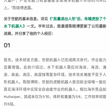
人量产，产业化能力有望覆盖全球海洋机器人市场的70%以
上。”陈晓博透露。
关于世航的基本信息，详见
《“批量退出人形”后，朱啸虎投了个
水下机器人》
一文。半年过去，我邀请陈晓博更新了公司最新
进展，并分享了他的个人经历：
01
首先，技术研发方面，世航机器人已完成两次迭代，作业能力
显著增强。此前介绍过，水下机器人需应对海浪、海流、涌
浪、高盐、高压、高腐蚀等复杂环境，技术攻关难度不亚于人
形机器人。陈晓博称，世航的虎鲸机器人是目前全球唯一能在
真实海洋环境中实现全自由度作业的机器人。相比海外竞品如
Hullwiper，其成本仅为1/10，体积和重量为1/4，工作效率却提
升5倍。