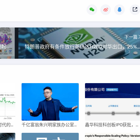
下一篇
百万亿Token揭示2025 AI趋势：开源中国力量崛起，推理编程成主流
特朗普政府有条件放行英伟达H200对华出口，25%分成条款引发关注
英伟达后浪涌动：AI时代的新王者与隐忧
千亿富翁朱兴明家族办公室进军VC圈
鑫华科技科创板IPO获批，领跑国内半导体材料市场