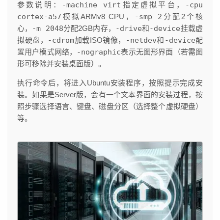
参数说明：
-machine virt
指定虚拟平台，
-cpu
cortex-a57
模拟ARMv8 CPU，
-smp 2
分配2个核
心，
-m 2048
分配2GB内存，
-drive
和
-device
挂载虚
拟硬盘，
-cdrom
加载ISO镜像，
-netdev
和
-device
配
置用户模式网络，
-nographic
表示无图形界面（若需图
形可移除并安装桌面版）。
执行命令后，将进入Ubuntu安装程序，按照提示完成安
装。如果是Server版，会有一个文本界面的安装过程，按
照步骤选择语言、键盘、磁盘分区（选择整个虚拟硬盘）
等。