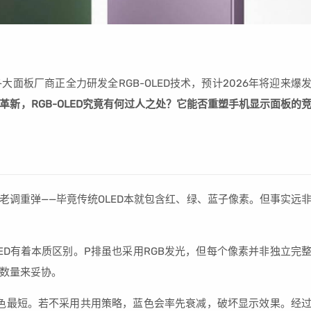
面板厂商正全力研发全RGB-OLED技术，预计2026年将迎来爆
革新，RGB-OLED究竟有何过人之处？它能否重塑手机显示面板的
是老调重弹——毕竟传统OLED本就包含红、绿、蓝子像素。但事实远
-OLED有着本质区别。P排虽也采用RGB发光，但每个像素并非独立完
数量来妥协。
色最短。若不采用共用策略，蓝色会率先衰减，破坏显示效果。经