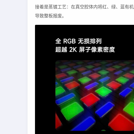
接着是蒸镀工艺：在真空腔体内将红、绿、蓝有机
导致整板报废。