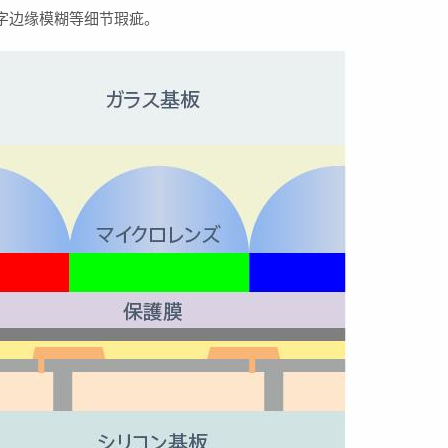
字边缘模糊等细节瑕疵。