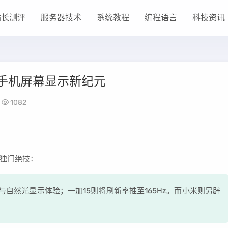
站长测评
服务器技术
系统教程
编程语言
科技资讯
6年手机屏幕显示新纪元
1082
独门绝技：
亮度与自然光显示体验；一加15则将刷新率推至165Hz。而小米则另辟