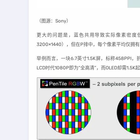
（图源：Sony）
更大的问题是，蓝色共用导致实际像素密度低于同
3200×1440），但在P排中，每个像素平均仅拥
举例而言，一块6.7英寸1.5K屏，标称458PPI
LCD时代1080P即为“全高清”，而OLED却需1.