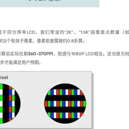
分辨率LCD。我们常说的“2K”、“1.5K”指像素点数量（
有约2个有效子像素，像素密度需按约0.8折算。
，折算后实际仅剩
360~370PPI
，观感与1080P LCD相当。这也是为
5K起步才能满足用户预期。