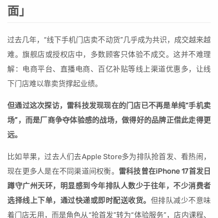
面」
过去几年，“线下手机门店卖不动货”几乎成为共识，成交越来越
难。旗舰店或授权店中，多数顾客只体验不成交。这并不难理
解：电商平台、直播电商、百亿补贴等线上渠道优惠多，让线
下门店难以靠卖货撑起业绩。
但通过这次探访，雷科技发现现在的门店已不再是单纯“手机卖
场”，而是厂商争夺体验感的战场，做得好的品牌正借此走得更
远。
比如苹果，过去人们去Apple Store多为排队抢首发、看热闹，
现在更多人是在不同渠道间权衡。
雷科技曾在iPhone 17首发日
蹲守广州天环，明显感到今年排队人数少于往年，不少消费者
选择线上下单，通过快递或即时配送收货。
但排队减少不意味
着门店无用，而是角色从“抢首发”转为“体验服务”，店内课程、