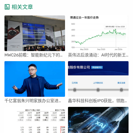
相关文章
MWC26前瞻：智能新纪元下的科技盛宴
英伟达后浪涌动：AI时代的新王者与隐忧
千亿富翁朱兴明家族办公室进军VC圈
鑫华科技科创板IPO获批，领跑国内半导体材料市场