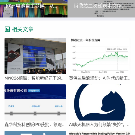
欧洲电池自主梦碎：从雄心勃勃到步履蹒跚
尚鼎芯二次递表港交所，聚焦功率半导体MOSFET市场
相关文章
MWC26前瞻：智能新纪元下的科技盛宴
英伟达后浪涌动：AI时代的新王者与隐忧
鑫华科技科创板IPO获批，领跑国内半导体材料市场
AI聊天机器人为何频繁“失控”，背后原因及解决方案解析