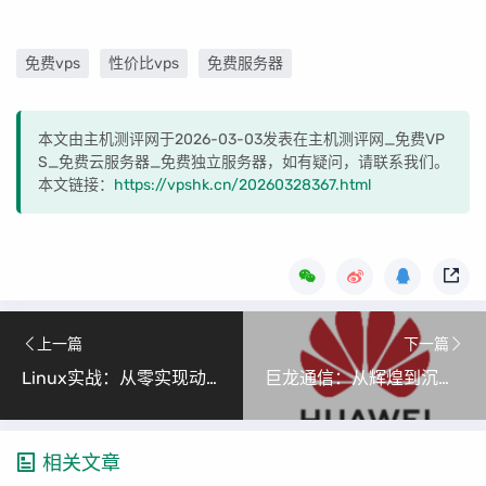
免费vps
性价比vps
免费服务器
本文由主机测评网于2026-03-03发表在主机测评网_免费VP
S_免费云服务器_免费独立服务器，如有疑问，请联系我们。
本文链接：
https://vpshk.cn/20260328367.html
上一篇
下一篇
Linux实战：从零实现动态进度条
巨龙通信：从辉煌到沉寂的启示录
相关文章