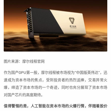
图片来源：摩尔线程官网
作为国产GPU第一股，摩尔线程被市场视为“中国版英伟达”，迅
速成为资本市场的焦点，受到投资者的热烈追捧，交易异常火
爆，缔造了资本市场的一个奇迹，同时也充分展现了资本市场
对国产芯片的高度期待。
值得警惕的是，人工智能在资本市场的火爆行情，伴随着股价