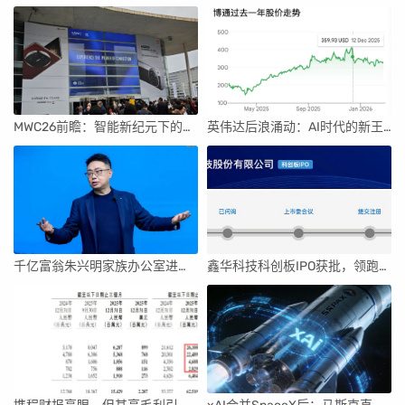
MWC26前瞻：智能新纪元下的科技盛宴
英伟达后浪涌动：AI时代的新王者与隐忧
千亿富翁朱兴明家族办公室进军VC圈
鑫华科技科创板IPO获批，领跑国内半导体材料市场