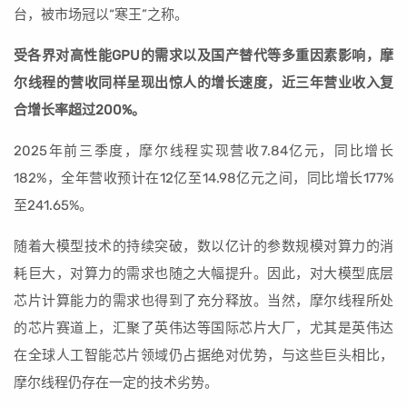
台，被市场冠以“寒王”之称。
受各界对高性能GPU的需求以及国产替代等多重因素影响，摩
尔线程的营收同样呈现出惊人的增长速度，近三年营业收入复
合增长率超过200%。
2025年前三季度，摩尔线程实现营收7.84亿元，同比增长
182%，全年营收预计在12亿至14.98亿元之间，同比增长177%
至241.65%。
随着大模型技术的持续突破，数以亿计的参数规模对算力的消
耗巨大，对算力的需求也随之大幅提升。因此，对大模型底层
芯片计算能力的需求也得到了充分释放。当然，摩尔线程所处
的芯片赛道上，汇聚了英伟达等国际芯片大厂，尤其是英伟达
在全球人工智能芯片领域仍占据绝对优势，与这些巨头相比，
摩尔线程仍存在一定的技术劣势。