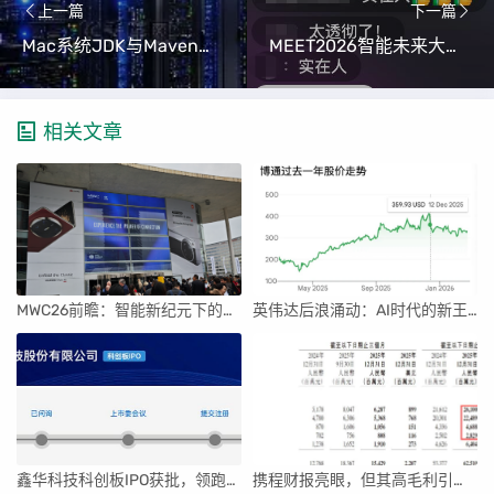
上一篇
下一篇
Mac系统JDK与Maven版本配置 （手把手教你搭建Java开发环境）
MEET2026智能未来大会：AI炸场，智能体元年开启，大咖共话未来
相关文章
MWC26前瞻：智能新纪元下的科技盛宴
英伟达后浪涌动：AI时代的新王者与隐忧
鑫华科技科创板IPO获批，领跑国内半导体材料市场
携程财报亮眼，但其高毛利引发行业争议