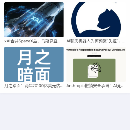
xAI合并SpaceX后：马斯克直接介入，团队压力激增
AI聊天机器人为何频繁“失控”，背后原因及解决方案解析
月之暗面：两年超100亿美元估值，K2.5引领AI新纪元
Anthropic撤销安全承诺：AI竞赛中的伦理与商业博弈