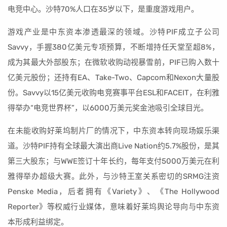
电竞中心。沙特70%人口在35岁以下，是重度游戏用户。
游戏产业是中东资本渗透最深的领域。沙特PIF成立子公司
Savvy，手握380亿美元专项预算，不断增持任天堂至超8%，
成为其最大外部股东；在微软收购动视暴雪前，PIF已购入数十
亿美元股份；还持有EA、Take-Two、Capcom和Nexon大量股
份。Savvy以15亿美元收购电竞赛事平台ESL和FACEIT，在利雅
得举办“电竞世界杯”，以6000万美元奖金池吸引全球目光。
在未能收购好莱坞制片厂的情况下，中东资本转向现场娱乐渠
道。沙特PIF持有全球最大演出商Live Nation约5.7%股份，是其
第三大股东；与WWE签订十年长约，每年支付5000万美元在利
雅得举办超级大赛。此外，与沙特王室关系密切的SRMG注资
Penske Media，后者拥有《Variety》、《The Hollywood
Reporter》等权威行业媒体，意味着好莱坞舆论导向与中东资
本形成利益绑定。