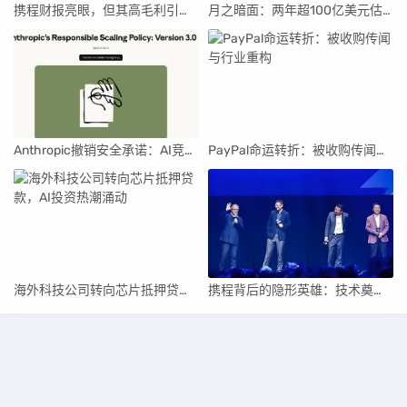
携程财报亮眼，但其高毛利引发行业争议
月之暗面：两年超100亿美元估值，K2.5引领AI新纪元
Anthropic撤销安全承诺：AI竞赛中的伦理与商业博弈
PayPal命运转折：被收购传闻与行业重构
海外科技公司转向芯片抵押贷款，AI投资热潮涌动
携程背后的隐形英雄：技术奠基人顾备春