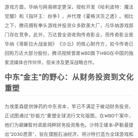
游戏方面，华纳与网易绑定更深，授权开发《哈利波特：魔法
觉醒》和《指环王：纷争》，并代理《霍格沃茨之遗》。相比
之下，腾讯拥有拳头游戏并投资众多欧美大厂，与华纳游戏部
门存在竞争。此外，万达曾全资收购传奇影业，而传奇影业是
华纳《哥斯拉大战金刚》《沙丘》的核心制作方，如今传奇已
回购万达大部分股份。腾讯视频曾是WBD旗下HBO在中国的独
家流媒体合作伙伴，但未涉及更深战略合作。
中东“金主”的野心：从财务投资到文化
重塑
为埃里森提供弹药的中东资本，早已不满足于被动财务投资，
正试图通过“钞能力”重塑全球流行文化版图。在WBD个案中，
他们为避嫌暂时退居纯粹财务投资角色。沙特王储本·萨勒曼提
出“2030愿景”，旨在摆脱石油经济，将沙特打造为全球游戏和