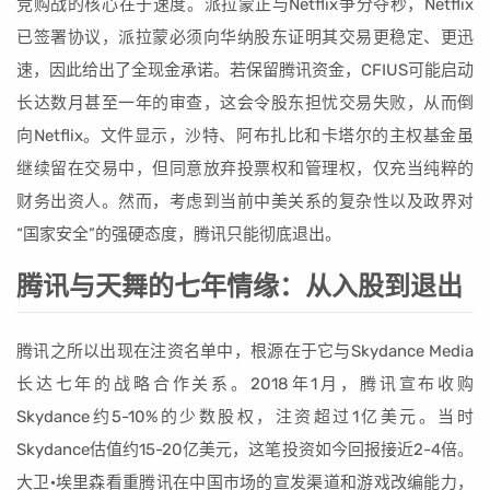
竞购战的核心在于速度。派拉蒙正与Netflix争分夺秒，Netflix
已签署协议，派拉蒙必须向华纳股东证明其交易更稳定、更迅
速，因此给出了全现金承诺。若保留腾讯资金，CFIUS可能启动
长达数月甚至一年的审查，这会令股东担忧交易失败，从而倒
向Netflix。文件显示，沙特、阿布扎比和卡塔尔的主权基金虽
继续留在交易中，但同意放弃投票权和管理权，仅充当纯粹的
财务出资人。然而，考虑到当前中美关系的复杂性以及政界对
“国家安全”的强硬态度，腾讯只能彻底退出。
腾讯与天舞的七年情缘：从入股到退出
腾讯之所以出现在注资名单中，根源在于它与Skydance Media
长达七年的战略合作关系。2018年1月，腾讯宣布收购
Skydance约5-10%的少数股权，注资超过1亿美元。当时
Skydance估值约15-20亿美元，这笔投资如今回报接近2-4倍。
大卫·埃里森看重腾讯在中国市场的宣发渠道和游戏改编能力，