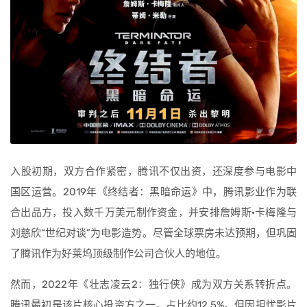
入股初期，双方合作紧密，腾讯不仅出资，还深度参与电影中
国区运营。2019年《终结者：黑暗命运》中，腾讯影业作为联
合出品方，投入数千万美元制作资金，并安排詹姆斯·卡梅隆与
刘慈欣“世纪对谈”为电影造势。尽管全球票房未达预期，但巩固
了腾讯作为好莱坞顶级制作公司合伙人的地位。
然而，2022年《壮志凌云2：独行侠》成为双方关系转折点。
腾讯最初是该片核心投资方之一，占比约12.5%。但因担忧影片