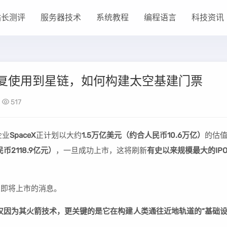
站长测评
服务器技术
系统教程
编程语言
科技资讯
可重复使用到星链，如何构建太空基建门票
517
企业
SpaceX
正计划以大约
1.5万亿美元（约合人民币10.6万亿）
的估
币2118.9亿元）
，一旦成功上市，这将刷新
有史以来规模最大的IP
eX即将上市的消息。
仅仅因为其火箭技术，更关键的是它在构建人类通往近地轨道的“基础