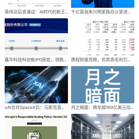
英伟达后浪涌动：AI时代的新王者与隐忧
千亿富翁朱兴明家族办公室进军VC圈
鑫华科技科创板IPO获批，领跑国内半导体材料市场
携程财报亮眼，但其高毛利引发行业争议
xAI合并SpaceX后：马斯克直接介入，团队压力激增
月之暗面：两年超100亿美元估值，K2.5引领AI新纪元