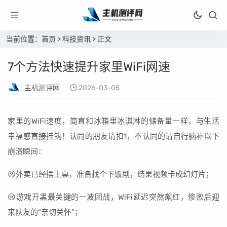
当前位置：
首页
>
科技资讯
> 正文
7个方法快速提升家里WiFi网速
主机测评网
2026-03-05
家里的WiFi速度，简直和冰箱里冰淇淋的储备量一样，与生活
幸福感直接挂钩！认同的朋友请扣1，不认同的请自行脑补以下
崩溃瞬间：
😠外卖已经摆上桌，准备找个下饭剧，结果视频卡成幻灯片；
😢游戏开黑最关键的一波团战，WiFi延迟突然飙红，惨败后迎
来队友的“亲切关怀”；