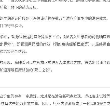
出一个能反映该患者生命功能特征和疾病特性的高维数学模型。随
药物干预下的动态反应。
的早期论证阶段即可评估该药物在数万个适应症亚型中的潜在效果
目中得到验证。
验中，哲源科技运用其计算医学平台，对8名入组患者的药物响应
者‘算命’”，即预测用药后的疗效（例如疾病缓解程度等）。最终揭
试验结果完全吻合。
中的表现，意味着可以在药物正式进入人体试验之前，筛选出最适合
加速穿越临床试验的“死亡之谷”。
商业价值仍存有一定质疑。尤其是在涉及新靶点发现、虚拟临床试验
具备这些能力并非易事。因此，行业内逐渐形成了一种以BD交易