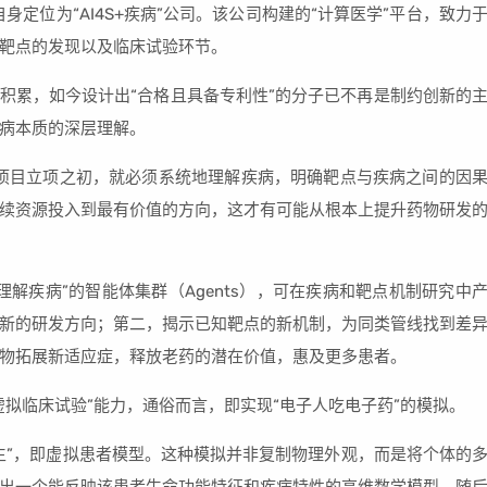
身定位为“AI4S+疾病”公司。该公司构建的“计算医学”平台，致力
靶点的发现以及临床试验环节。
业积累，如今设计出“合格且具备专利性”的分子已不再是制约创新的
病本质的深层理解。
项目立项之初，就必须系统地理解疾病，明确靶点与疾病之间的因
续资源投入到最有价值的方向，这才有可能从根本上提升药物研发
解疾病”的智能体集群（Agents），可在疾病和靶点机制研究中
新的研发方向；第二，揭示已知靶点的新机制，为同类管线找到差
物拓展新适应症，释放老药的潜在价值，惠及更多患者。
拟临床试验”能力，通俗而言，即实现“电子人吃电子药”的模拟。
生”，即虚拟患者模型。这种模拟并非复制物理外观，而是将个体的