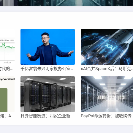
英伟达后浪涌动：AI时代的新王者与隐忧
千亿富翁朱兴明家族办公室进军VC圈
xAI合并SpaceX后：马斯克直接介入，团
Anthropic撤销安全承诺：AI竞赛中的伦理与商业博弈
具身智能赛道：四家企业新晋独角兽，融资竞速背后
PayPal命运转折：被