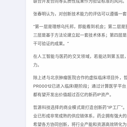
联合开发合同等实质性成果作为验证标准的风向。
张春明认为，对创新技术能力的评估可以遵循一套
“第一层是理想乌托邦，即能看到机会；第二层是
三层是基于方法论建立起一套技术体系；第四层是
干可验证的成果。”
在人工智能与医药的交叉领域，若能达到第五层
力。
除上述与北京肿瘤医院合作的虚拟临床项目外，哲
PR00012已进入临床I期阶段；通过计算医学平
都有望开发出价值超过百亿的新药IP资产。
哲源科技选择的商业模式是打造创新药“IP工厂
业已形成非常成熟的供应链体系，药企拥有强大的
希望各方协同创新，将行业产能和资源高效转化为