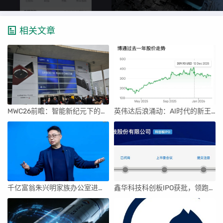
相关文章
MWC26前瞻：智能新纪元下的科技盛宴
英伟达后浪涌动：AI时代的新王者与隐忧
千亿富翁朱兴明家族办公室进军VC圈
鑫华科技科创板IPO获批，领跑国内半导体材料市场