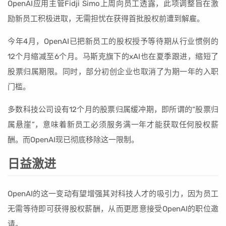
OpenAI应用主管Fidji Simo上周向员工透露，此项调整旨在激
励新员工积极进取，无需担忧在获得首批股权前遭到解雇。
今年4月，OpenAI已把新员工的股权授予等待期从行业惯例的
12个月缩减至6个月。马斯克旗下的xAI也在夏季跟进，缩短了
股票归属期限。同时，部分初创企业也取消了为期一年的入职
门槛。
多数科技公司设有12个月的股票归属缓冲期，即所谓的“股票归
属悬崖”，意味着新员工必须服务满一年才能获取任何股权薪
酬。而OpenAI现已彻底移除这一限制。
日益激进
OpenAI的这一变动有望增强其对科技人才的吸引力，因为员工
无需等待即可获得股权薪酬，从而更愿意接受OpenAI的职位邀
请。