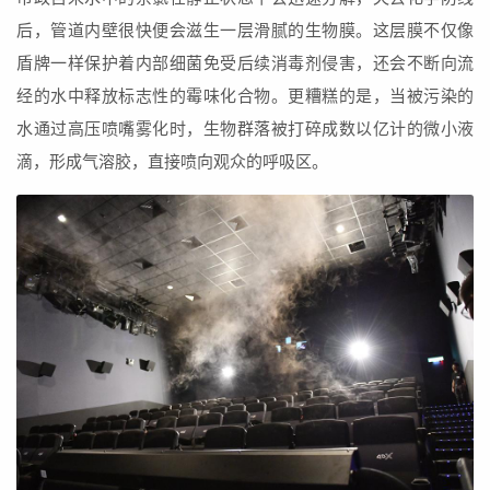
后，管道内壁很快便会滋生一层滑腻的生物膜。这层膜不仅像
盾牌一样保护着内部细菌免受后续消毒剂侵害，还会不断向流
经的水中释放标志性的霉味化合物。更糟糕的是，当被污染的
水通过高压喷嘴雾化时，生物群落被打碎成数以亿计的微小液
滴，形成气溶胶，直接喷向观众的呼吸区。