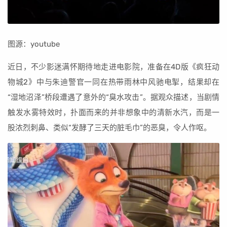
图源：youtube
近日，不少影迷满怀期待地走进电影院，准备在4D版《疯狂动
物城2》中与朱迪警官一同在热带雨林中风驰电掣，结果却在
“湿地沼泽”桥段遭遇了意外的“臭水攻击”。据观众描述，当剧情
触发水雾特效时，扑面而来的并非想象中的清新水汽，而是一
股浓烈刺鼻、类似“发酵了三天的脏毛巾”的恶臭，令人作呕。