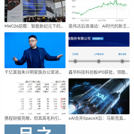
MWC26前瞻：智能新纪元下的科技盛宴
英伟达后浪涌动：AI时代的新王者与隐忧
千亿富翁朱兴明家族办公室进军VC圈
鑫华科技科创板IPO获批，领跑国内半导体材料市场
携程财报亮眼，但其高毛利引发行业争议
xAI合并SpaceX后：马斯克直接介入，团队压力激增