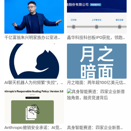
千亿富翁朱兴明家族办公室进军VC圈
鑫华科技科创板IPO获批，领跑国内半导体材料市场
AI聊天机器人为何频繁“失控”，背后原因及解决方案解析
月之暗面：两年超100亿美元估值，K2.5引领AI新纪元
Anthropic撤销安全承诺：AI竞赛中的伦理与商业博弈
具身智能赛道：四家企业新晋独角兽，融资竞速背后