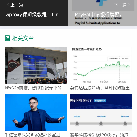
上一篇
下一篇
3proxy保姆级教程：Linux部署HTTPS代理
PayPal申请银行牌照，加速布局传统金融，成立PayPal银行聚焦小企业服务
相关文章
MWC26前瞻：智能新纪元下的科技盛宴
英伟达后浪涌动：AI时代的新王者与隐忧
千亿富翁朱兴明家族办公室进军VC圈
鑫华科技科创板IPO获批，领跑国内半导体材料市场