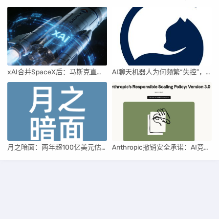
xAI合并SpaceX后：马斯克直接介入，团队压力激增
AI聊天机器人为何频繁“失控”，背后原因及解决方案解析
月之暗面：两年超100亿美元估值，K2.5引领AI新纪元
Anthropic撤销安全承诺：AI竞赛中的伦理与商业博弈