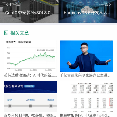
上一篇
下一篇
CentOS7安装MySQL8.0详细教程（手把手教你配置数据库）
HarmonyOS 5开发从入门到精通（二）：ArkTS语言基础与声明式UI （掌握声明式UI构建跨设备应用）
相关文章
英伟达后浪涌动：AI时代的新王者与隐忧
千亿富翁朱兴明家族办公室进军VC圈
鑫华科技科创板IPO获批，领跑国内半导体材料市场
携程财报亮眼，但其高毛利引发行业争议