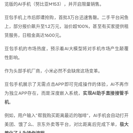
览版的AI手机（努比亚M153），并开启限量销售。
豆包手机上市后即遭抢购，首批3万台迅速售罄。二手平台闲鱼
上，部分报价飙升至1.2万元，溢价超100%，甚至有买家提供租
赁服务，日租金高达1600元。
豆包手机的市场热度，预示着AI大模型将对手机市场产生颠覆
性影响。
作为头部手机厂商，小米必然不会缺席这场变革。
豆包手机展示了无需点击APP即可完成操作的体验，AI不再作
为独立APP存在，而是深度嵌入系统，
实现AI助手直接接管手
机
。
例如，用户输入“帮我购买距离最近的咖啡”，AI手机会自动打开
美团、饿了么、京东外卖等平台，对比距离后完成下单，
极大