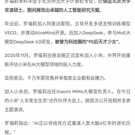
罗福莉本科毕业于北京师范大学计算机专业，后
保送北京大学
攻读硕士，期间展现出卓越的人工智能研究天赋
。
毕业后，罗福莉加入阿里达摩院，主导开发多语言预训练模型
VECO，并推动AliceMind开源。后加入DeepSeek，参与MoE大
模型DeepSeek-V2研发，
被誉为科技圈的“95后天才少女”
。
2025年11月，罗福莉在朋友圈正式宣布加入小米，外界开始重
新评估小米在AI大模型领域的投入力度。
显而易见，千万年薪挖角并非每家企业都有此魄力。
加入小米后，罗福莉出任Xiaomi MiMo大模型负责人。在今日
的小米“人车家全生态”合作伙伴大会上，她首次公开亮相并发表
主题演讲。
罗福莉指出：“AI正以非线性方式重演人类大脑6亿年的进化历
程。”