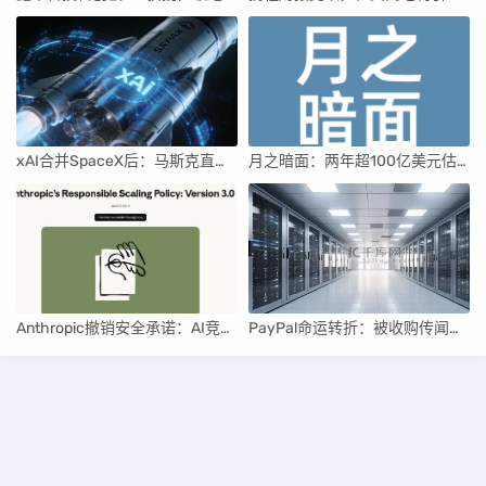
xAI合并SpaceX后：马斯克直接介入，团队压力激增
月之暗面：两年超100亿美元估值，K2.5引领AI新纪元
Anthropic撤销安全承诺：AI竞赛中的伦理与商业博弈
PayPal命运转折：被收购传闻与行业重构