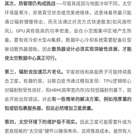
其次，热管理仍构成挑战
——尽管其成因与地面冷却不同。太空
环境虽寒冷，却是真空状态或完美绝缘体，这意味着热量只能
通过辐射慢慢排出，而无法通过对流方式快速散发(如风扇吹
风)。GPU具有极高的功率密度，会在小范围集中区域产生热
量。要有效冷却大型AI集群，数据中心冷却系统需要配备巨型
被动散热器面板。因此
散热器设计必须实现突破性进展，才能
使太空数据中心真正可行。
第三，辐射会加速芯片老化。
宇宙射线和高能质子可能持续轰
击卫星。有趣的是，谷歌白皮书通过模拟发现：TPU逻辑核心
对辐射耐受性良好，但HBM(高带宽内存)在较低辐射剂量下，就
会开始出现错误。对此
有一些简单的解决方案，例如用厚重的
铅或铝包裹服务器，但这必然增加卫星质量。
第四，太空环境下的维护极不现实。
因此卫星可能需要升级为
更高规格的“太空级”硬件以确保寿命，这将推高成本。虽然有人