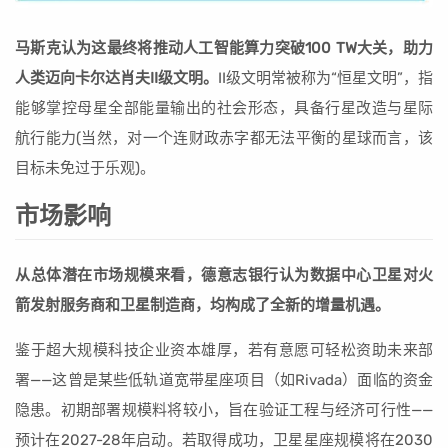
马斯克认为这最终将推动人工智能算力突破100 TW大关，助力
人类迈向卡尔达肖夫II级文明。
II级文明常被称为“恒星文明”，指
能够掌控母星全部能量输出的社会形态，具备行星改造与星际
航行能力(当然，对一个连财政赤字都无法平衡的星球而言，该
目标未免过于乐观)。
市场影响
从总体潜在市场规模来看，德意志银行认为数据中心卫星对火
箭发射服务商和卫星制造商，均构成了全新的增量机遇。
鉴于超大规模科技企业资本雄厚，若有意愿可轻松资助未来部
署——这曾是某些低轨道宽带星座项目（如Rivada）面临的资金
隐患。初期部署规模料将较小，旨在验证工程与经济可行性——
预计在2027-28年启动。若取得成功，卫星星座规模将在2030