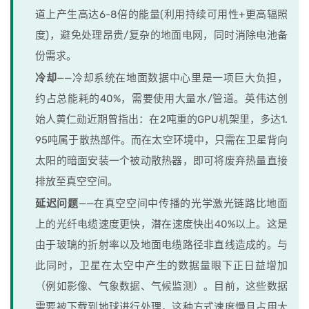
道上产生高达6-8倍的能量(利用持续可用性+更高辐照
度)，避免处理昂贵/复杂的地面电网，同时消除电池备
份需求。
冷却
——冷却系统在地面数据中心里是一项巨大负担，
约占总能耗的40%，需要使用大量水/管道。英伟达创
始人黄仁勋近期曾指出：在2吨重的GPU机架里，多达1.
95吨属于散热部件。而在太空环境中，只需在卫星背向
太阳的暗面安装一个被动散热器，即可将废弃热量直接
排放至真空空间。
延迟问题
——在真空空间中传播的光学激光链路比地面
上的光纤电缆速度更快，潜在速度快出40%以上。这是
由于玻璃的折射率以及地面电缆路径非直线造成的。与
此同时，卫星在太空中产生的数据量眼下正日益增加
（例如影像、气象数据、气候监测）。目前，这些数据
需要被下载到地球进行处理，这种方式速度慢且占用大