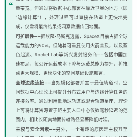
量带宽。但通过将数据中心部署在靠近卫星的地方（即
“边缘计算”），处理过程可以直接在轨道上更快地完
成，仅需将最终结果或洞察数据传回地面。
可扩展性
——据埃隆·马斯克透露，SpaceX目前占据全球
运载能力的90%。但随着可重复使用火箭普及，以及蓝
色起源、Rocket Lab等新兴发射服务商——
包括中国
加
速布局，每公斤运载成本下降与运载总能力提升，将推
动更大规模、更模块化的空间基础设施部署。
全球边缘连接
——当规模化部署并置于最佳轨道时，空
间数据中心理论上可提升分布式用户与边缘计算任务的
连接效率。通过利用低地球轨道或混合轨道星座，理论
上可将计算资源置于距主要人口中心仅数毫秒延迟的范
围内，相比长距离地面传输路径显著降低时延。
主权与安全因素
——另外，一个有趣的原因是主权甚至