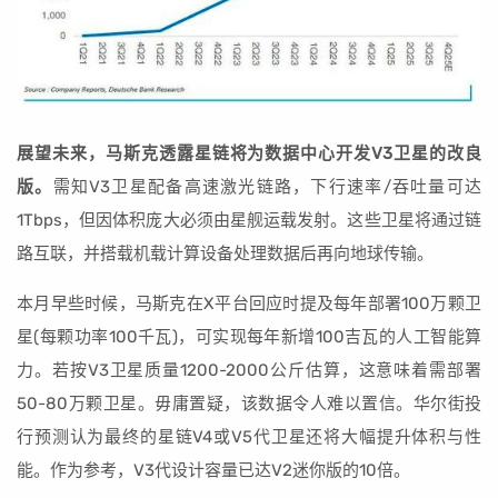
展望未来，马斯克透露星链将为数据中心开发V3卫星的改良
版。
需知V3卫星配备高速激光链路，下行速率/吞吐量可达
1Tbps，但因体积庞大必须由星舰运载发射。这些卫星将通过链
路互联，并搭载机载计算设备处理数据后再向地球传输。
本月早些时候，马斯克在X平台回应时提及每年部署100万颗卫
星(每颗功率100千瓦)，可实现每年新增100吉瓦的人工智能算
力。若按V3卫星质量1200-2000公斤估算，这意味着需部署
50-80万颗卫星。毋庸置疑，该数据令人难以置信。华尔街投
行预测认为最终的星链V4或V5代卫星还将大幅提升体积与性
能。作为参考，V3代设计容量已达V2迷你版的10倍。