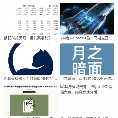
携程财报亮眼，但其高毛利引发行业争议
xAI合并SpaceX后：马斯克直接介入，团队压力激增
AI聊天机器人为何频繁“失控”，背后原因及解决方案解析
月之暗面：两年超100亿美元估值，K2.5引领AI新纪元