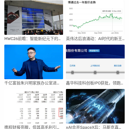
MWC26前瞻：智能新纪元下的科技盛宴
英伟达后浪涌动：AI时代的新王者与隐忧
千亿富翁朱兴明家族办公室进军VC圈
鑫华科技科创板IPO获批，领跑国内半导体材料市场
携程财报亮眼，但其高毛利引发行业争议
xAI合并SpaceX后：马斯克直接介入，团队压力激增