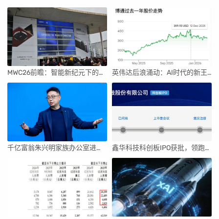
MWC26前瞻：智能新纪元下的科技盛宴
英伟达后浪涌动：AI时代的新王者与隐忧
千亿富翁朱兴明家族办公室进军VC圈
鑫华科技科创板IPO获批，领跑国内半导体材料市场