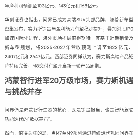
年净利润预测至103亿元、143亿元和168亿元。
华创证券也指出，问界已成为高端SUV头部品牌，随着新车型
密集发布，赛力斯销量与盈利能力有望稳步提升；叠加港股IPO
加速国际化进程，海外市场拓展值得期待。其基于近期销量及
新车型规划，将2025-2027年营收预测上调至1822亿元、
2407亿元和2647亿元。西部证券同样认为，赛力斯高端产品矩
阵持续完善，M8交付有望开启新一轮产品周期。
鸿蒙智行进军20万级市场，赛力斯机遇
与挑战并存
问界仍是鸿蒙智行生态的核心，既是销量担当，也是智能驾驶
功能迭代的“数据基石”。
然而，值得关注的是，当M7至M9系列通过持续迭代巩固问界在