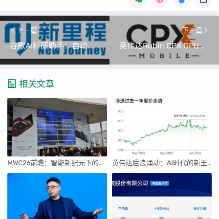
上一篇
下一篇
谷歌AI科研助手：自动编写专家级软件，超越人类创新边界
英伟达Rubin CPX GPU直面博通ASIC挑战，AI芯片市场竞争白热化
相关文章
MWC26前瞻：智能新纪元下的科技盛宴
英伟达后浪涌动：AI时代的新王者与隐忧