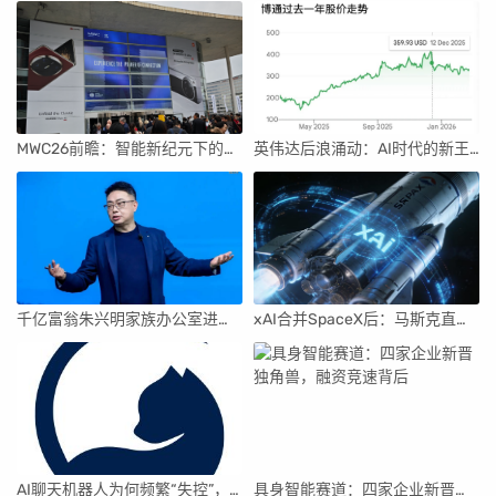
MWC26前瞻：智能新纪元下的科技盛宴
英伟达后浪涌动：AI时代的新王者与隐忧
千亿富翁朱兴明家族办公室进军VC圈
xAI合并SpaceX后：马斯克直接介入，团队压力激增
AI聊天机器人为何频繁“失控”，背后原因及解决方案解析
具身智能赛道：四家企业新晋独角兽，融资竞速背后