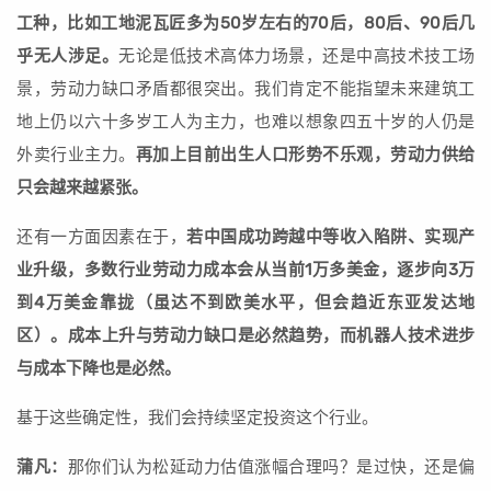
工种，比如工地泥瓦匠多为50岁左右的70后，80后、90后几
乎无人涉足。
无论是低技术高体力场景，还是中高技术技工场
景，劳动力缺口矛盾都很突出。我们肯定不能指望未来建筑工
地上仍以六十多岁工人为主力，也难以想象四五十岁的人仍是
外卖行业主力。
再加上目前出生人口形势不乐观，劳动力供给
只会越来越紧张。
还有一方面因素在于，
若中国成功跨越中等收入陷阱、实现产
业升级，多数行业劳动力成本会从当前1万多美金，逐步向3万
到4万美金靠拢（虽达不到欧美水平，但会趋近东亚发达地
区）。成本上升与劳动力缺口是必然趋势，而机器人技术进步
与成本下降也是必然。
基于这些确定性，我们会持续坚定投资这个行业。
蒲凡：
那你们认为松延动力估值涨幅合理吗？是过快，还是偏