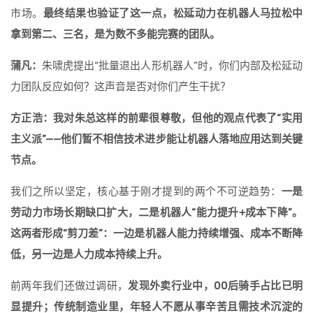
市场。
最终结果也验证了这一点，松延动力在机器人马拉松中
拿到第二、三名，是为数不多能完赛的团队。
蒲凡：
朱啸虎提出“批量退出人形机器人”时，你们内部及松延动
力团队反应如何？这声音是否对你们产生干扰？
方正浩：我对朱总这样的前辈很尊敬，但他的观点代表了“实用
主义派”——他们暂不相信技术进步能让机器人落地应用达到关键
节点。
我们之所以坚定，核心基于刚才提到的两个不可逆趋势：
一是
劳动力市场长期缺口扩大，二是机器人“能力提升+成本下降”。
这两者形成“剪刀差”：一边是机器人能力持续增强、成本不断降
低，另一边是人力成本持续上升。
前两年我们还做过调研，
发现外卖行业中，00后骑手占比已明
显提升；传统制造业里，年轻人不愿从事辛苦且需技术沉淀的