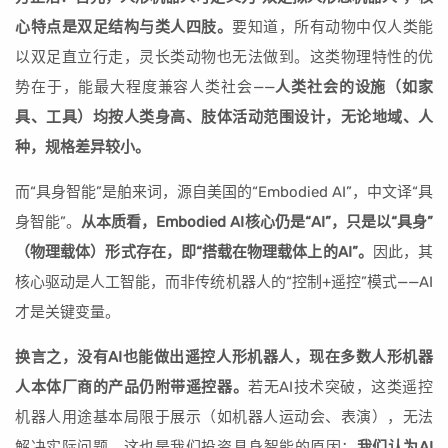
心特点是双足结构与类人四肢。
要知道，所有动物中仅人类能
以双足直立行走，灵长类动物也无法做到。这类物理特性的优
势在于，能最大程度兼容人类社会——
人类社会的设施（如家
具、工具）均按人类身高、肢体活动范围设计，无论地域、人
种，规格差异较小。
而“具身智能”是舶来词，源自美国的“Embodied AI”，中文译“具
身智能”。
从本质看，Embodied AI核心仍是“AI”，只是以“具身”
（物理载体）形式存在，即“搭载在物理载体上的AI”。
因此，其
核心驱动是人工智能，而非传统机器人的“控制+遥控”模式——AI
才是关键变量。
换言之，没有AI也能做出遥控人形机器人，现在多数人形机器
人本体厂商的产品仍附带遥控器。
若无AI技术突破，这类遥控
机器人用途基本局限于展示（如机器人运动会、表演），无法
解决实际问题。这也是我们投资具身智能的原因：
我们认为AI