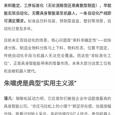
来料稳定、工序标准化（无论流程型还是离散型制造），早就
能实现自动化，无需具身智能甚至机器人，一条自动化产线即
可满足需求。
如食品饮料包装、预制菜装盒、塑封等场景，自
动化已普及多年。
目前未实现自动化的场景，核心问题是“来料非确定性”——如快
递分拣、制造业物料分拣与上下料，物料形态、位置不固定，
传统自动化手段与机器人无法完全覆盖。而这些“非标准化工
位”，正是具身智能能带来的增量市场，未来大部分这类工位有
机会被机器人替代。
朱啸虎是典型“实用主义派”
蒲凡：
聊聊松延动力吧，它应是你们被投企业中话题度最高的
具身智能公司。“亦庄马拉松上的小矮个”刷足存在感，估值涨幅
也快。我看过创始人采访，年初估值仅5亿人民币，参加机器人