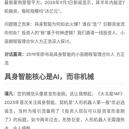
最新案例是智平方，2025年9月1日新闻显示，其半年内敲定7
轮融资，每轮规模均“达亿元”。
问题随之而来：具身智能为何如此火爆？谁在“急”？巨额资金流
向何处？投资人的“账”基于何种逻辑？我们邀请一线投资人、小
苗朗程管理合伙人方正浩深入探讨。
对话嘉宾：
2019年即布局具身智能的小苗朗程管理合伙人 方正
浩
具身智能核心是AI，而非机械
蒲凡：
您的微信头像是变形金刚。这让我想起，《大北窑14F》
2023年首次关注具身智能，契机是“人形机器人第一股”优必选
诞生，当时为吸引流量用了《投资人现在可以投资变形金刚
了》的标题。如今两年过去，形势巨变，人形机器人无需蹭热
点，令人感慨。