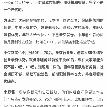
业公司最大的差异——
对资本市场的利用热情和智慧，完全不是
一个世代的。
方正浩：
这问题挺抽象的，我觉得可以这么看：
偏短期落地的
场景，中年人有优势；越是偏长远、诗和远方的场景，年轻人
越有优势。
年轻人迭代快，也不急着交答卷。中年创业者的优
势是复制过去经验，比如在TO B、高端装备制造这些领域。
不过其实也不用分60后、70后，多数行业里，创始人35到45岁
创业最有优势。就像朱啸虎以前说不投60后，现在大家可能会
说不投70后、80后，道理是一样的。但年轻团队也有劣势，社
会阅历不够，韧劲可能差些，前期犯错概率也大，得客观看待
优缺点。
小野酱：
所以像智元和它石智航，他们的组合好像更资本友
好？负责研发的都是85、95之间的年轻人，比如稚晖君，但背
后实际控制人或管理者是35到45岁的行业老炮，比如它石智航