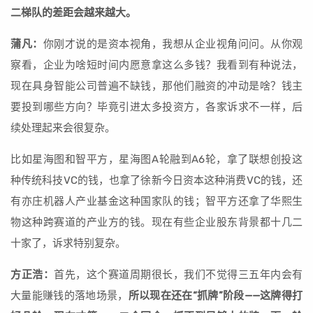
二梯队的差距会越来越大。
蒲凡：
你刚才说的是资本视角，我想从企业视角问问。从你观
察看，企业为啥短时间内愿意拿这么多钱？我看到有种说法，
现在具身智能公司普遍不缺钱，那他们融资的冲动是啥？钱主
要投到哪些方向？毕竟引进太多投资方，各家诉求不一样，后
续处理起来会很复杂。
比如星海图和智平方，星海图A轮融到A6轮，拿了联想创投这
种传统科技VC的钱，也拿了徐新今日资本这种消费VC的钱，还
有亦庄机器人产业基金这种国家队的钱；智平方还拿了华熙生
物这种跨赛道的产业方的钱。现在有些企业股东背景都十几二
十家了，诉求特别复杂。
方正浩：
首先，这个赛道周期很长，我们不觉得三五年内会有
大量能赚钱的落地场景，
所以现在还在“抓牌”阶段——这牌得打