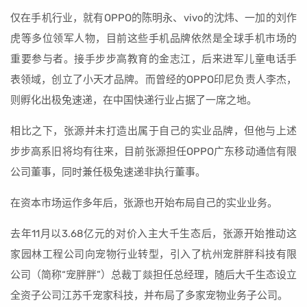
仅在手机行业，就有OPPO的陈明永、vivo的沈炜、一加的刘作
虎等多位领军人物，目前这些手机品牌依然是全球手机市场的
重要参与者。接手步步高教育的金志江，后来进军儿童电话手
表领域，创立了小天才品牌。而曾经的OPPO印尼负责人李杰，
则孵化出极兔速递，在中国快递行业占据了一席之地。
相比之下，张源并未打造出属于自己的实业品牌，但他与上述
步步高系旧将均有往来，目前张源担任OPPO广东移动通信有限
公司董事，同时兼任极兔速递非执行董事。
在资本市场运作多年后，张源也开始布局自己的实业业务。
去年11月以3.68亿元的对价入主大千生态后，张源开始推动这
家园林工程公司向宠物行业转型，引入了杭州宠胖胖科技有限
公司（简称“宠胖胖”）总裁丁燚担任总经理，随后大千生态设立
全资子公司江苏千宠家科技，并布局了多家宠物业务子公司。