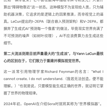
算出“障碍物靠近”这一状态。这种模型不为呈现给人类，只为辅
助机器决策，它追求的是逻辑上的因果推演，而非视觉上的逼
真。LeCun提出的I-JEPA（联合嵌入预测架构）和V-JEPA，都
摒弃了生成式AI“预测每一个像素”的做法，毕竟现实世界充满了
不可预测的噪声（如树叶纹理），AI不应浪费算力去生成这些
细节。
第二大流派则是目前声量最大的“生成派”，与Yann LeCun最核
心的区别在于，它们致力于重建并模拟视觉世界。
这一派常引用物理学家Richard Feynman的名言：“What I
cannot create, I do not understand.（我若无法创造，便不能
理解。）”也就是说，只要模型能生成正确的世界，就证明它掌
握了世界的物理规律。
2024年初，OpenAI在介绍Sora时就将其称为“世界模拟器”。