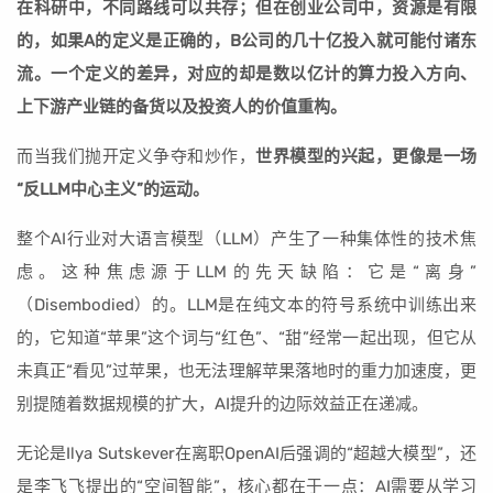
在科研中，不同路线可以共存；但在创业公司中，资源是有限
的，如果A的定义是正确的，B公司的几十亿投入就可能付诸东
流。一个定义的差异，对应的却是数以亿计的算力投入方向、
上下游产业链的备货以及投资人的价值重构。
而当我们抛开定义争夺和炒作，
世界模型的兴起，更像是一场
“反LLM中心主义”的运动。
整个AI行业对大语言模型（LLM）产生了一种集体性的技术焦
虑。这种焦虑源于LLM的先天缺陷：它是“离身”
（Disembodied）的。LLM是在纯文本的符号系统中训练出来
的，它知道“苹果”这个词与“红色”、“甜”经常一起出现，但它从
未真正“看见”过苹果，也无法理解苹果落地时的重力加速度，更
别提随着数据规模的扩大，AI提升的边际效益正在递减。
无论是Ilya Sutskever在离职OpenAI后强调的“超越大模型”，还
是李飞飞提出的“空间智能”，核心都在于一点：AI需要从学习