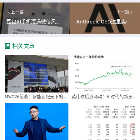
上一篇
下一篇
豆包AI手机遭遇微信风控，大模型与传统应用生态冲突初现
Anthropic CEO达里奥·阿莫代伊：AI营收十年十倍，警告行业‘YOLO’风险，AGI无需奇迹
相关文章
MWC26前瞻：智能新纪元下的科技盛宴
英伟达后浪涌动：AI时代的新王者与隐忧