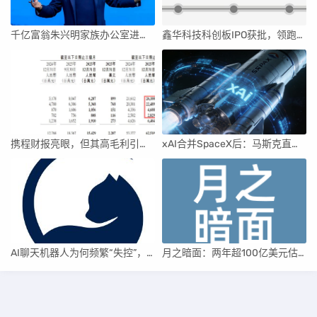
千亿富翁朱兴明家族办公室进军VC圈
鑫华科技科创板IPO获批，领跑国内半导体材料市场
携程财报亮眼，但其高毛利引发行业争议
xAI合并SpaceX后：马斯克直接介入，团队压力激增
AI聊天机器人为何频繁“失控”，背后原因及解决方案解析
月之暗面：两年超100亿美元估值，K2.5引领AI新纪元