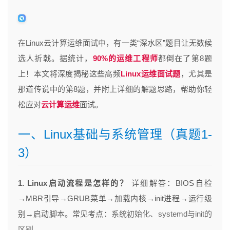
在Linux云计算运维面试中，有一类“深水区”题目让无数候
选人折戟。据统计，
90%的运维工程师
都倒在了第8题
上！本文将深度揭秘这些高频
Linux运维面试题
，尤其是
那道传说中的第8题，并附上详细的解题思路，帮助你轻
松应对
云计算运维
面试。
一、Linux基础与系统管理（真题1-
3）
1. Linux启动流程是怎样的？
详细解答：BIOS自检
→MBR引导→GRUB菜单→加载内核→init进程→运行级
别→启动脚本。常见考点：
系统初始化、systemd与init的
区别
。