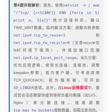
第8题详细解析：
首先，使用
netstat -n | awk
"/^tcp/ {++S[$NF]} END {for(a in S)
print a, S[a]}"
统计连接状态，确认
TIME_WAIT数量。临时解决方案：调整内核参数
net.ipv4.tcp_tw_reuse=1
和
net.ipv4.tcp_tw_recycle=0
（注意recycle在
NAT环境下慎用），并增加端口范围
net.ipv4.ip_local_port_range
。永久方案：
优化应用逻辑，使用长连接、连接池，调整
keepalive参数；若为客户端，可考虑改用
TCP_QUICKACK；若为服务端，可开启
SO_LINGER
选项。此外，在
Linux运维面试
中，面
试官往往还期望你提到使用负载均衡器（如LVS、
Nginx）来分散连接，或者调整
tcp_max_tw_buckets
限制数量，但需注意风险。