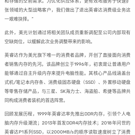
和存储的空前需求。为优化供应体系，更有效地服务于快速扩
张领域的大型战略客户，我们做出了退出英睿达消费级业务这
一艰难抉择。”
此外，美光计划通过将相关团队成员重新调配至公司内部现有
空缺岗位，以缓解此次业务调整带来的影响。
英睿达作为美光旗下唯一的消费者品牌，开创了直接面向消费
者销售内存的先河。该品牌创立于1996年，初衷是让普通用户
能够通过自主升级内存来提升电脑性能。其核心产品线涵盖台
式机/笔记本内存条、消费级固态硬盘（SSD）、外置移动硬盘
等零售存储产品，与三星、SK海力士、海盗船、希捷等品牌共
同构成消费者装机的首选阵营。
回顾发展历程，1999年英睿达率先推出DDR内存，引领个人电
脑内存升级潮流；2013年首发DDR4内存技术；2018年问世的
英睿达P1系列SSD，以2000MB/s的顺序读取速度树立了消费