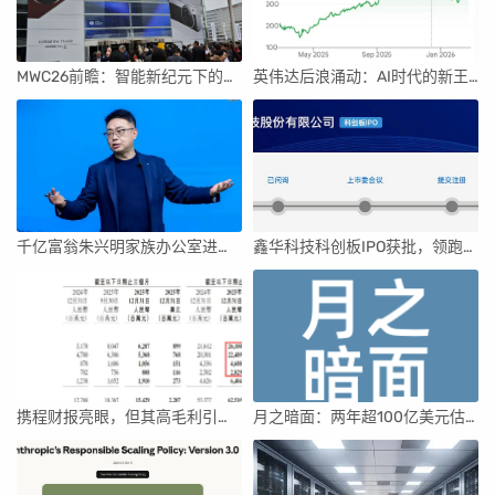
MWC26前瞻：智能新纪元下的科技盛宴
英伟达后浪涌动：AI时代的新王者与隐忧
千亿富翁朱兴明家族办公室进军VC圈
鑫华科技科创板IPO获批，领跑国内半导体材料市场
携程财报亮眼，但其高毛利引发行业争议
月之暗面：两年超100亿美元估值，K2.5引领AI新纪元