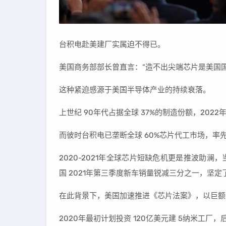
台积电赴美建厂实属迫不得已。
美国商务部部长曾直言：“造不出尖端芯片是美国
这种紧迫感源于美国半导体产业的持续衰落。
上世纪 90年代占据全球 37%的制造份额，2022
而彼时台积电已垄断全球 60%芯片代工市场，率先
2020-2021年全球芯片短缺危机更是推波助澜
国 2021年第三季度新车销量锐减三分之一，坚
在此背景下，美国加速推进《芯片法案》，以巨额
2020年最初计划投资 120亿美元建 5纳米工厂，