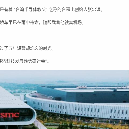
有着 “台湾半导体教父” 之称的台积电创始人张忠谋。
轿车早已在雨中待命，随即载着他驶离机场。
过了五年短暂却难忘的时光。
岸经济科技发展趋势研讨会”。