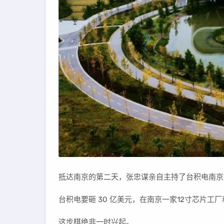
抵达南京的第二天，张忠谋亲自主持了台积电南京
台积电要砸 30 亿美元，在南京一家12寸芯片工
这步棋绝非一时兴起。