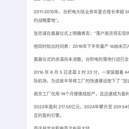
2011-2015年，台积电大陆业务年复合增长率
的战略要地”。
张忠谋在奠基仪式上明确表态：“落户南京将实现
他同时给出时间表：2018年下半年量产 16纳米芯
奠基仪式的余温尚未消散，台积电的落地行动已全
2016 年 8 月 5 日凌晨 2 时 23 分，一架装
际机场，为这座半导体工厂的快速建设按下了 “加
南京工厂仅用 14个月便建成投产，且迅速成为盈
2023年盈利 217.55亿元，2024年攀升至 2
足的盈利引擎。
而这并非台积电首次布局大陆。