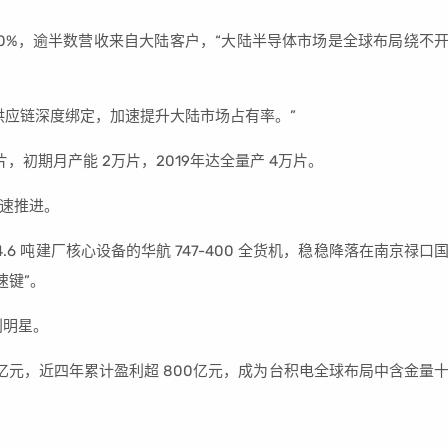
超 50%，逾半数营收来自大陆客户，“大陆半导体市场是全球布局绕不
供应链深度绑定，加速提升大陆市场占有率。”
片，初期月产能 2万片，2019年达全量产 4万片。
速推进。
载着 44.6 吨建厂核心设备的华航 747-400 全货机，稳稳降落在南京禄口
速键”。
利明星。
59.54亿元，近四年累计盈利超 800亿元，成为台积电全球布局中含金量