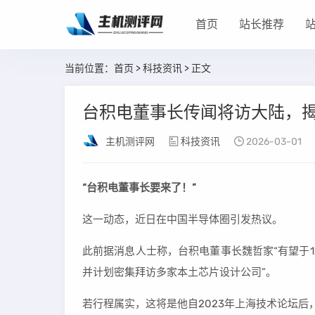
首页
站长推荐
当前位置：
首页
>
科技资讯
> 正文
台积电董事长传闻将访大陆，
主机测评网
科技资讯
2026-03-01
“台积电董事长要来了！”
这一动态，近日在中国半导体圈引发热议。
此前据消息人士称，台积电董事长魏哲家“有望于1
并计划密集拜访多家本土芯片设计公司”。
若行程属实，这将是他自2023年上海技术论坛后