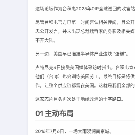
这场论坛作为台积电2025年OIP全球巡回的收
尽管台积电官方已第一时间否认相关传闻，且公开
忠公开发言，并未出现总裁魏哲家的身影及相关媒
不开大陆。
另一边，美国早已瞄准半导体产业这块 “蛋糕”。
卢特尼克3日接受美国媒体采访时指出，台积电宣布
他们（台湾）也会训练美国劳工。最终目标是将供
作。让整个供应链都留在美国。这就是我们全部的
这家芯片巨头再次处于地缘政治的十字路口。
01 主动布局
2016年7月6日，一场大雨浸润南京城。