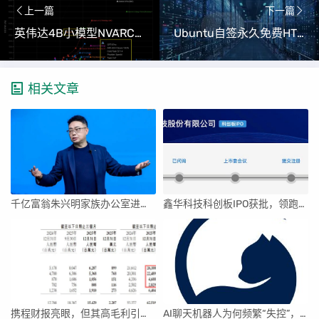
上一篇
下一篇
英伟达4B小模型NVARC登顶ARC-AGI 2，成本仅为GPT-5 Pro的1/36
Ubuntu自签永久免费HTTPS证书（手把手教你避开所有坑，小白也能轻松部署）
相关文章
千亿富翁朱兴明家族办公室进军VC圈
鑫华科技科创板IPO获批，领跑国内半导体材料市场
携程财报亮眼，但其高毛利引发行业争议
AI聊天机器人为何频繁“失控”，背后原因及解决方案解析