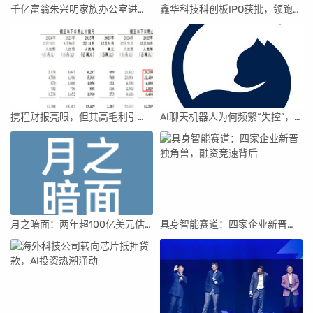
千亿富翁朱兴明家族办公室进军VC圈
鑫华科技科创板IPO获批，领跑国内半导体材料市场
携程财报亮眼，但其高毛利引发行业争议
AI聊天机器人为何频繁“失控”，背后原因及解决方案解析
月之暗面：两年超100亿美元估值，K2.5引领AI新纪元
具身智能赛道：四家企业新晋独角兽，融资竞速背后