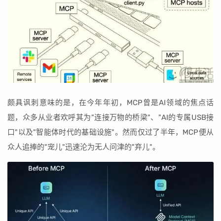
颇具讽刺意味的是，在今年年初，MCP曾是AI领域的焦点话
题，众多从业者欢呼其为"连接万物的桥梁"、"AI的专属USB接
口"以及"智能体时代的基础设施"。然而仅过了半年，MCP便从
众人追捧的"宠儿"迅速沦为无人问津的"弃儿"。