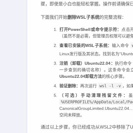
骤，即使是小白也能轻松掌握。操作前请确保已
下面我们开始
删除WSL子系统
的完整流程：
打开PowerShell或命令提示符：
点击开
（虽然不是必需，但管理员权限可以避
查看已安装的WSL子系统：
输入命令
Linux发行版及其状态。找到名为“Ubuntu
注销（卸载）Ubuntu22.04：
执行命令
一步查到的确切名称）。这条命令会立
Ubuntu22.04卸载方法
的核心步骤。
验证删除：
再次运行
wsl -l -v
，如果
（可选）手动清理残留文件：
%USERPROFILE%/AppData/Local/Pa
CanonicalGroupLimited.Ub
空间未释放。
通过以上步骤，你已经成功从WSL2中移除了Ubu