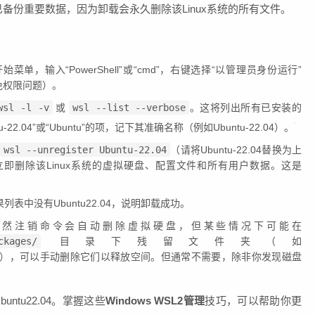
备份重要数据，因为卸载会永久删除该Linux系统的所有文件。
始菜单，输入“PowerShell”或“cmd”，右键选择“以管理员身份运行”
免权限问题）。
wsl -l -v
或
wsl --list --verbose
。这将列出所有已安装的
-22.04”或“Ubuntu”的项，记下其准确名称（例如Ubuntu-22.04）。
wsl --unregister Ubuntu-22.04
（请将Ubuntu-22.04替换为上
即删除该Linux系统的虚拟硬盘、配置文件和所有用户数据。这是
列表中没有Ubuntu22.04，说明卸载成功。
虽然注销命令会自动删除虚拟硬盘，但某些情况下可能在
ckages/
目录下残留文件夹（如
untu22.04...），可以手动删除它们以释放空间。但通常不需要，除非你发现磁盘
ntu22.04。掌握这些
Windows WSL2管理
技巧，可以帮助你更