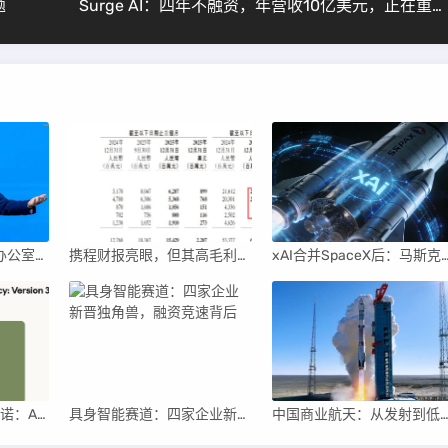
题
Surge AI：四年不融资，年营收10亿美元，正在重塑AI的价值观
千亿富翁朱兴明家族办公室进军VC圈
携程财报亮眼，但其高毛利引发行业争议
xAI合并SpaceX后：马斯克直接介入，团
Anthropic撤销安全承诺：AI竞赛中的伦理与商业博弈
具身智能赛道：四家企业新晋独角兽，融资竞速背后
中国商业航天：从发射到低空经济，全面