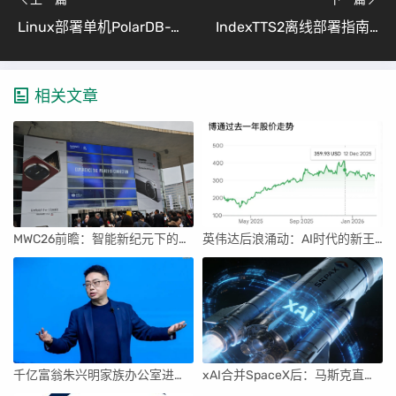
Linux部署单机PolarDB-X离线包（小白零基础图文教程）
IndexTTS2离线部署指南：Windows和Linux系统下的详细步骤
相关文章
MWC26前瞻：智能新纪元下的科技盛宴
英伟达后浪涌动：AI时代的新王者与隐忧
千亿富翁朱兴明家族办公室进军VC圈
xAI合并SpaceX后：马斯克直接介入，团队压力激增