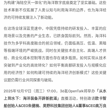
为构建“海陆空天一体化”的海洋数字底座奠定了坚实基础。这些
技术革新不仅拓展了人类认知与利用海洋的边界，也为海洋经
济的可持续发展注入了新动能。
在这场全球深蓝竞速中，中国凭借持续的研发投入、丰富的应
用场景以及完善的产业生态，已跻身国际前列。然而，海洋科
技作为多学科高度融合的前沿领域，仍面临高压、低温、黑暗
等极端环境的严峻挑战，同时在关键技术自主化、高端人才供
给、商业化成本控制等方面也存在诸多瓶颈。如何实现从技术
突破到产业化的高效转化？如何平衡高额研发投入与规模化应
用的经济性？如何构建可持续的海洋经济创新模式？这些关键
议题仍需行业共同探索与破局。
2025年12月17日（周三）17:00，36氪OpenTalk将举办
「从水
上到水下：海洋装备开辟新航道」
直播活动，特别邀请
欧卡智
舶创始人&CEO朱健楠、昊野科技集团创始人&董事&CEO高万良