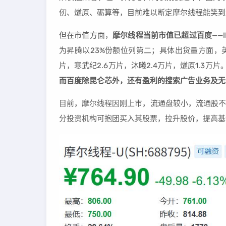
仞、燧原、砺算等，目前难以断定摩尔线程能笑到
但在市值方面，
摩尔线程当前市值已超过百度
——
为昇腾以23%份额位列第二；具体出货量方面，英伟
片，寒武纪2.6万片，沐曦2.4万片，燧原1.3万片
而百度除昆仑芯外，还有盈利的搜索广告业务及无
目前，摩尔线程因刚上市，流通盘较小，流通股不足
分投资机构可抱团买入其股票，拉升股价，提高基