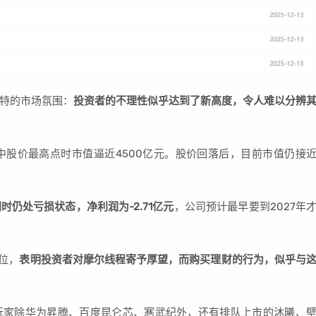
特的市场氛围：
投资者的不理性似乎达到了新高度，令人难以分辨
中股价最高点时市值逼近4500亿元。股价回落后，目前市值仍接
时仍处亏损状态，净利润为-2.71亿元
，公司预计最早要到2027年
位，
表明投资者对摩尔线程寄予厚望，而购买理财的行为，似乎与
玩家除华为昇腾、百度昆仑芯、寒武纪外，还有排队上市的沐曦、