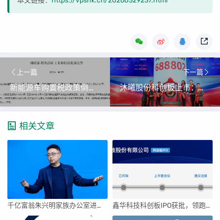
本文链接：
https://vpshk.cn/20260329237.html
上一篇
下一篇
新能源车购置税政策倒计时：车企兜底大战与消费者观望博弈
沐曦股份科创板上市：国产GPU的里程碑与投资故事
相关文章
千亿富翁朱兴明家族办公室进军VC圈
鑫华科技科创板IPO获批，领跑国内半导体材料市场