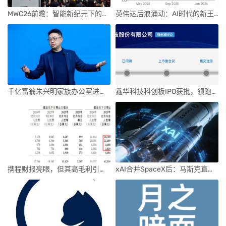
MWC26前瞻：智能新纪元下的科技盛宴
英伟达后浪涌动：AI时代的新王者与隐忧
千亿富翁朱兴明家族办公室进军VC圈
鑫华科技科创板IPO获批，领跑国内半导体材料市场
携程财报亮眼，但其高毛利引发行业争议
xAI合并SpaceX后：马斯克直接介入，团队压力激增