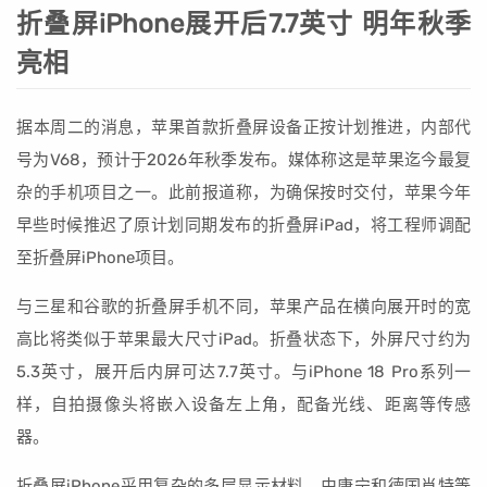
折叠屏iPhone展开后7.7英寸 明年秋季
亮相
据本周二的消息，苹果首款折叠屏设备正按计划推进，内部代
号为V68，预计于2026年秋季发布。媒体称这是苹果迄今最复
杂的手机项目之一。此前报道称，为确保按时交付，苹果今年
早些时候推迟了原计划同期发布的折叠屏iPad，将工程师调配
至折叠屏iPhone项目。
与三星和谷歌的折叠屏手机不同，苹果产品在横向展开时的宽
高比将类似于苹果最大尺寸iPad。折叠状态下，外屏尺寸约为
5.3英寸，展开后内屏可达7.7英寸。与iPhone 18 Pro系列一
样，自拍摄像头将嵌入设备左上角，配备光线、距离等传感
器。
折叠屏iPhone采用复杂的多层显示材料，由康宁和德国肖特等