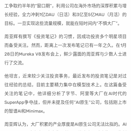
工争取约半年的“窗口期”，利用公司在海外市场的深厚积累与增
长经验，全力冲刺1亿DAU（日活）和3亿至5亿MAU（月活）的
目标。一旦实现这些流量规模，就能在短时间内“不惧大厂”。
周亚辉有撰写《投资笔记》的习惯，因成功投资多个明星项目
而备受关注。然而，距离上一次发布笔记已有一年之久。在1月
28日的Mureka V8发布会上，鲜少露面的周亚辉与少数人士进
行了交流。
他坦言，近来较少关注投资事务，最近发布的投资笔记是对过
往经验的总结，目前主要精力集中在模型技术上。在这篇备受
关注的笔记中，他详细分析了字节、阿里等大厂在AI时代的
SuperApp争夺战，但并未提及任何“AI原生”公司，包括刚上市
的智谱AI和Minimax。
周亚辉认为，大厂积累的产业厚度是AI原生公司无法比拟的。AI